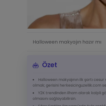
Halloween makyajın hazır mı
Özet
Halloween makyajının ilk şartı cesur 
olmak; gerisini herkesicinguzellik.com sen
Y2K trendinden ilham alarak kalpli g
olmasını sağlayabilirsin.