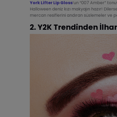
York Lifter Lip Gloss
’un “007 Amber” tonuy
Halloween deniz kızı makyajın hazır! Dile
mercan resiflerini andıran süslemeler ve par
2. Y2K Trendinden İlha