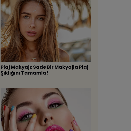
Plaj Makyajı: Sade Bir Makyajla Plaj
Şıklığını Tamamla!