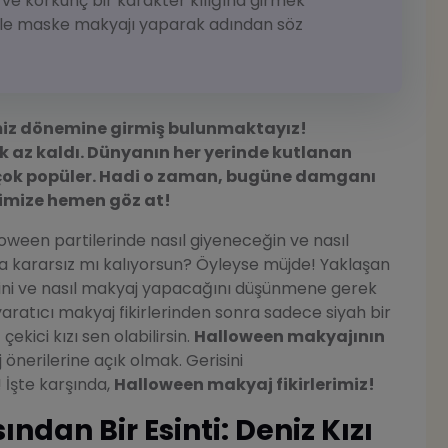
 ve korkunç bir karakter kılığına girmek
r ile maske makyajı yaparak adından söz
imiz dönemine girmiş bulunmaktayız!
k az kaldı. Dünyanın her yerinde kutlanan
 çok popüler. Hadi o zaman, bugüne damganı
imize hemen göz at!
oween partilerinde nasıl giyeneceğin ve nasıl
kararsız mı kalıyorsun? Öyleyse müjde! Yaklaşan
ğini ve nasıl makyaj yapacağını düşünmene gerek
ratıcı makyaj fikirlerinden sonra sadece siyah bir
çekici kızı sen olabilirsin.
Halloween makyajının
j önerilerine açık olmak. Gerisini
! İşte karşında,
Halloween makyaj fikirlerimiz!
dan Bir Esinti: Deniz Kızı