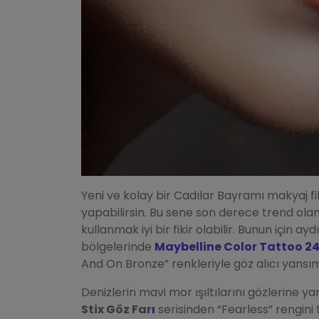
Yeni ve kolay bir Cadılar Bayramı makyaj fi
yapabilirsin. Bu sene son derece trend ola
kullanmak iyi bir fikir olabilir. Bunun için a
bölgelerinde
Maybelline Color Tattoo 2
And On Bronze” renkleriyle göz alıcı yansıma
Denizlerin mavi mor ışıltılarını gözlerine y
Stix Göz Far
ı
serisinden “Fearless” rengini 