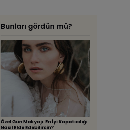
Bunları gördün mü?
Özel Gün Makyajı: En İyi Kapatıcılığı
Nasıl Elde Edebilirsin?