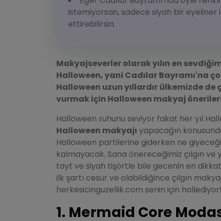
Eğer Cadılar Bayramı'nda öyle renkli
istemiyorsan, sadece siyah bir eyeline
ettirebilirsin.
Makyajseverler olarak yılın en sevdiğ
Halloween, yani Cadılar Bayramı'na ço
Halloween uzun yıllardır ülkemizde de
vurmak için Halloween makyaj öneriler
Halloween ruhunu seviyor fakat her yıl Hall
Halloween makyajı
yapacağın konusunda 
Halloween partilerine giderken ne giyece
kalmayacak. Sana önereceğimiz çılgın ve ya
tayt ve siyah tişörtle bile gecenin en dikkat 
ilk şartı cesur ve olabildiğince çılgın makya
herkesicinguzellik.com senin için hallediyor
1. Mermaid Core Modasın