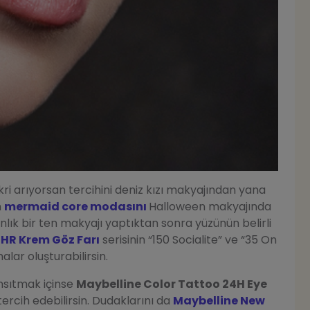
kri arıyorsan tercihini deniz kızı makyajından yana
n
mermaid core modasını
Halloween makyajında
ydınlık bir ten makyajı yaptıktan sonra yüzünün belirli
4HR Krem Göz Farı
serisinin “150 Socialite” ve “35 On
lar oluşturabilirsin.
ansıtmak içinse
Maybelline Color Tattoo 24H Eye
tercih edebilirsin. Dudaklarını da
Maybelline New