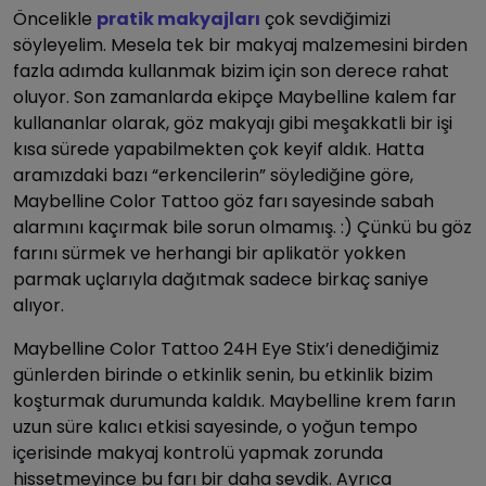
Öncelikle
pratik makyajları
çok sevdiğimizi
söyleyelim. Mesela tek bir makyaj malzemesini birden
fazla adımda kullanmak bizim için son derece rahat
oluyor. Son zamanlarda ekipçe Maybelline kalem far
kullananlar olarak, göz makyajı gibi meşakkatli bir işi
kısa sürede yapabilmekten çok keyif aldık. Hatta
aramızdaki bazı “erkencilerin” söylediğine göre,
Maybelline Color Tattoo göz farı sayesinde sabah
alarmını kaçırmak bile sorun olmamış. :) Çünkü bu göz
farını sürmek ve herhangi bir aplikatör yokken
parmak uçlarıyla dağıtmak sadece birkaç saniye
alıyor.
Maybelline Color Tattoo 24H Eye Stix’i denediğimiz
günlerden birinde o etkinlik senin, bu etkinlik bizim
koşturmak durumunda kaldık. Maybelline krem farın
uzun süre kalıcı etkisi sayesinde, o yoğun tempo
içerisinde makyaj kontrolü yapmak zorunda
hissetmeyince bu farı bir daha sevdik. Ayrıca