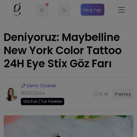
Giriş Yap
Deniyoruz: Maybelline
New York Color Tattoo
24H Eye Stix Göz Farı
Deniz Özübek
18/02/2024
6 dk
Paylaş
Göz Farı / Far Paletleri