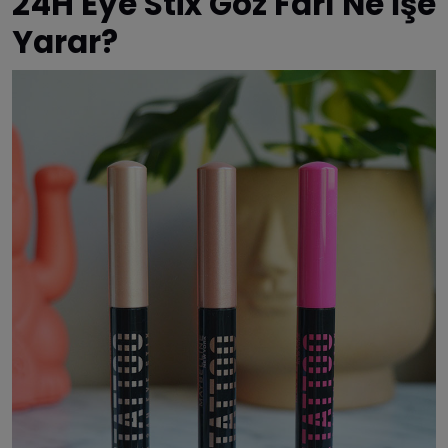
24H Eye Stix Göz Farı Ne İşe
Yarar?