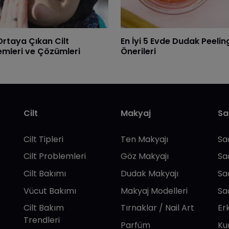
Ortaya Çıkan Cilt
En İyi 5 Evde Dudak Peelin
emleri ve Çözümleri
Önerileri
Cilt
Makyaj
Sa
Cilt Tipleri
Ten Makyajı
Sa
Cilt Problemleri
Göz Makyajı
Sa
Cilt Bakımı
Dudak Makyajı
Sa
Vücut Bakımı
Makyaj Modelleri
Sa
Cilt Bakım
Tırnaklar / Nail Art
Er
Trendleri
Parfüm
Ku