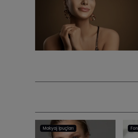
Makyaj İpuçları
Fo