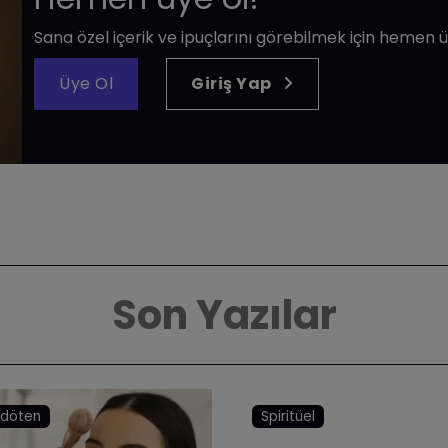
Sana özel içerik ve ipuçlarını görebilmek için hemen ü
Üye Ol
Giriş Yap
Son Yazılar
ndöten
Spiritüel