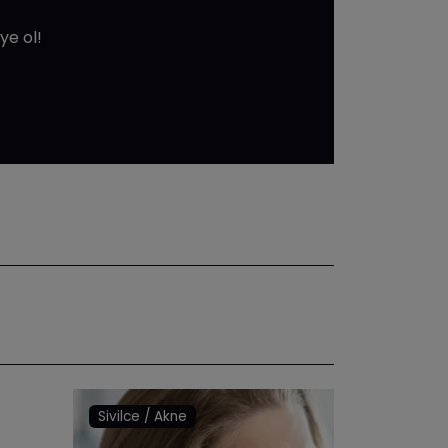
ye ol!
Sivilce / Akne