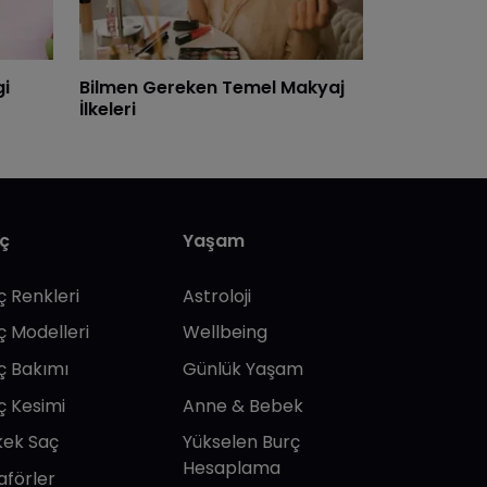
gi
Bilmen Gereken Temel Makyaj
İlkeleri
ç
Yaşam
ç Renkleri
Astroloji
ç Modelleri
Wellbeing
ç Bakımı
Günlük Yaşam
ç Kesimi
Anne & Bebek
kek Saç
Yükselen Burç
Hesaplama
aförler