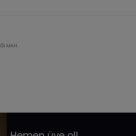
Ğİ MAH.
Hemen üye ol!