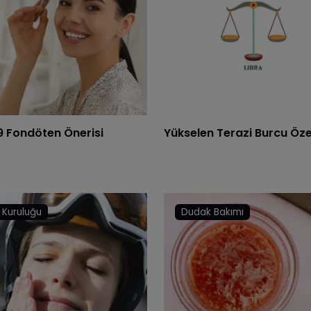
 9 Fondöten Önerisi
Yükselen Terazi Burcu Özel
t Kuruluğu
Dudak Bakımı