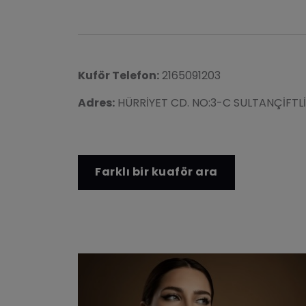
Kuför Telefon:
2165091203
Adres:
HÜRRİYET CD. NO:3-C SULTANÇİFTLİ
Farklı bir kuaför ara