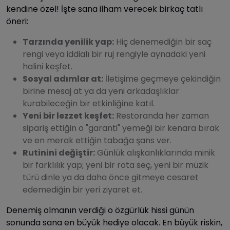
kendine özel! İşte sana ilham verecek birkaç tatlı
öneri:
Tarzında yenilik yap:
Hiç denemediğin bir saç
rengi veya iddialı bir ruj rengiyle aynadaki yeni
halini keşfet.
Sosyal adımlar at:
İletişime geçmeye çekindiğin
birine mesaj at ya da yeni arkadaşlıklar
kurabileceğin bir etkinliğine katıl.
Yeni bir lezzet keşfet:
Restoranda her zaman
sipariş ettiğin o "garanti" yemeği bir kenara bırak
ve en merak ettiğin tabağa şans ver.
Rutinini değiştir:
Günlük alışkanlıklarında minik
bir farklılık yap; yeni bir rota seç, yeni bir müzik
türü dinle ya da daha önce gitmeye cesaret
edemediğin bir yeri ziyaret et.
Denemiş olmanın verdiği o özgürlük hissi günün
sonunda sana en büyük hediye olacak. En büyük riskin,