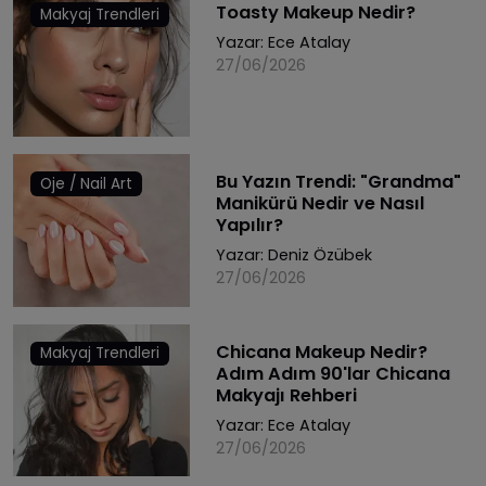
Toasty Makeup Nedir?
Makyaj Trendleri
Yazar:
Ece Atalay
27/06/2026
Bu Yazın Trendi: "Grandma"
Oje / Nail Art
Manikürü Nedir ve Nasıl
Yapılır?
Yazar:
Deniz Özübek
27/06/2026
Chicana Makeup Nedir?
Makyaj Trendleri
Adım Adım 90'lar Chicana
Makyajı Rehberi
Yazar:
Ece Atalay
27/06/2026