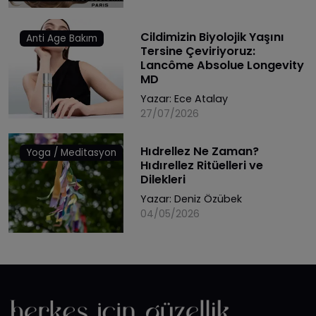
Cildimizin Biyolojik Yaşını
Anti Age Bakım
Tersine Çeviriyoruz:
Lancôme Absolue Longevity
MD
Yazar:
Ece Atalay
27/07/2026
Hıdrellez Ne Zaman?
Yoga / Meditasyon
Hıdırellez Ritüelleri ve
Dilekleri
Yazar:
Deniz Özübek
04/05/2026