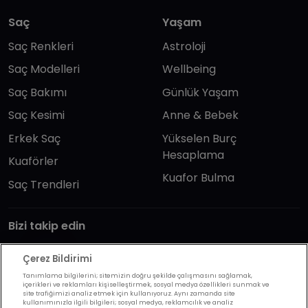
Saç
Yaşam
Saç Renkleri
Astroloji
Saç Modelleri
Wellbeing
Saç Bakımı
Günlük Yaşam
Saç Kesimi
Anne & Bebek
Erkek Saç
Yükselen Burç
Hesaplama
Kuaförler
Kuafor Bulma
Saç Trendleri
Bizi takip edin
Çerez Bildirimi
Tanımlama bilgilerini; sitemizin doğru şekilde çalışmasını sağlamak,
içerikleri ve reklamları kişiselleştirmek, sosyal medya özellikleri sunmak ve
site trafiğimizi analiz etmek için kullanıyoruz. Aynı zamanda site
kullanımınızla ilgili bilgileri; sosyal medya, reklamcılık ve analiz