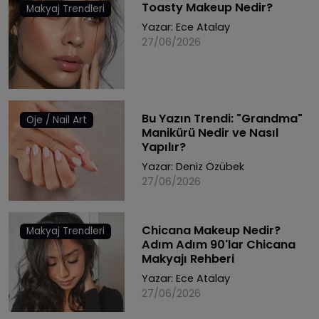
Toasty Makeup Nedir?
Makyaj Trendleri
Yazar:
Ece Atalay
27/06/2026
Bu Yazın Trendi: "Grandma"
Oje / Nail Art
Manikürü Nedir ve Nasıl
Yapılır?
Yazar:
Deniz Özübek
27/06/2026
Chicana Makeup Nedir?
Makyaj Trendleri
Adım Adım 90'lar Chicana
Makyajı Rehberi
Yazar:
Ece Atalay
27/06/2026