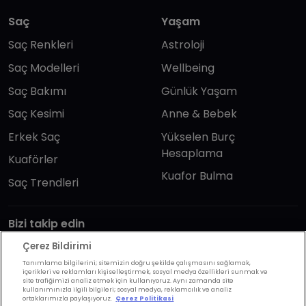
Saç
Yaşam
Saç Renkleri
Astroloji
Saç Modelleri
Wellbeing
Saç Bakımı
Günlük Yaşam
Saç Kesimi
Anne & Bebek
Erkek Saç
Yükselen Burç
Hesaplama
Kuaförler
Kuafor Bulma
Saç Trendleri
Bizi takip edin
Çerez Bildirimi
Tanımlama bilgilerini; sitemizin doğru şekilde çalışmasını sağlamak,
içerikleri ve reklamları kişiselleştirmek, sosyal medya özellikleri sunmak ve
site trafiğimizi analiz etmek için kullanıyoruz. Aynı zamanda site
kullanımınızla ilgili bilgileri; sosyal medya, reklamcılık ve analiz
ortaklarımızla paylaşıyoruz.
Çerez Politikasi