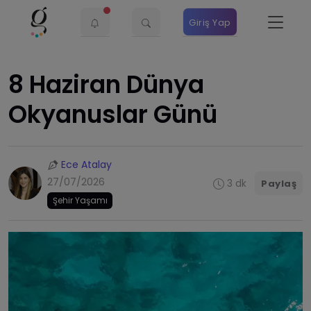
Giriş Yap
8 Haziran Dünya
Okyanuslar Günü
Ece Atalay
27/07/2026
3 dk
Paylaş
Şehir Yaşamı