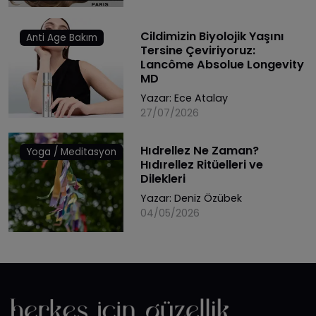
Cildimizin Biyolojik Yaşını
Anti Age Bakım
Tersine Çeviriyoruz:
Lancôme Absolue Longevity
MD
Yazar:
Ece Atalay
27/07/2026
Hıdrellez Ne Zaman?
Yoga / Meditasyon
Hıdırellez Ritüelleri ve
Dilekleri
Yazar:
Deniz Özübek
04/05/2026