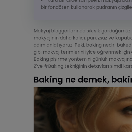
Kuru bir cilde sahipsen, makyaja başl
bir fondöten kullanarak pudranın çizgile
Makyaj bloggerlarında sık sık gördüğümüz
makyajının daha kalıcı, pürüzsüz ve kapat
adım anlatıyoruz. Peki, baking nedir, bak
gibi makyaj terimlerini iyice öğrenmek içi
Baking pişirme yöntemini günlük makyajına
Z'ye #Baking tekniğinin detayları şimdi ka
Baking ne demek, baki