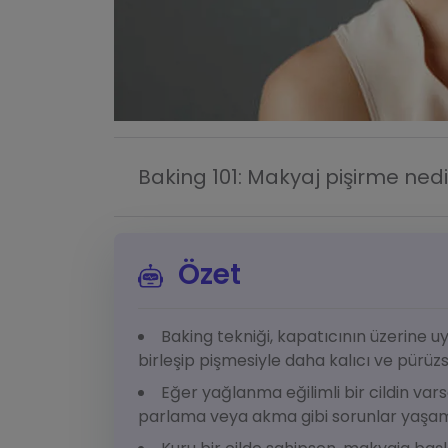
Baking 101: Makyaj pişirme nedir
Özet
Baking tekniği, kapatıcının üzerine u
birleşip pişmesiyle daha kalıcı ve pürü
Eğer yağlanma eğilimli bir cildin va
parlama veya akma gibi sorunlar yaşam