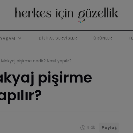
DIJITAL SERVISLER
ÜRÜNLER
T
YAŞAM
: Makyaj pişirme nedir? Nasıl yapılır?
akyaj pişirme
apılır?
4 dk
Paylaş