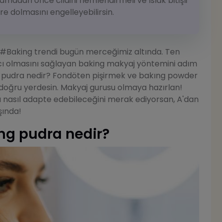
amadan önce cildini nemlendirmeli ve ıslak bitişli
re dolmasını engelleyebilirsin.
 #Baking trendi bugün merceğimiz altında. Ten
ıcı olmasını sağlayan baking makyaj yöntemini adım
ed pudra nedir? Fondöten pişirmek ve bakıng powder
n doğru yerdesin. Makyaj gurusu olmaya hazırlan!
 nasıl adapte edebileceğini merak ediyorsan, A'dan
rşında!
ng pudra nedir?