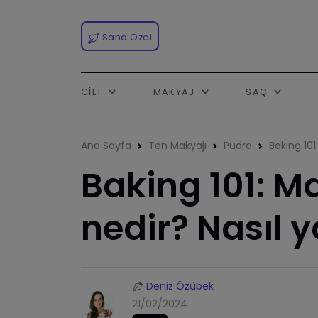
Sana Özel
CILT
MAKYAJ
SAÇ
Ana Sayfa
Ten Makyajı
Pudra
Baking 101
Baking 101: M
nedir? Nasıl y
Deniz Özübek
21/02/2024