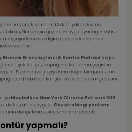
 çene ve yanak kısmıdır. Dikkati yukarı kısma
abilirsin. Bunun için gözlerine uygulayacağın kahve
öz makyajında en sevdiğin bronzerı kullanarak
österebilirsin.
 Bronzer Bronzlaştırıcı & Kontür Pudrası'nı
göz
ğun bir şekilde göz kapağının katlanma çizgisine
uygula. Bu dereceli geçişi daha doğal bir görünüme
pağındaki farı iyice karıştır ve birbirine karışmasını
 için
Maybelline New York Chrome Extreme 200
raz da kaş altına uygula
. Göz strobingi yöntemi
,
tlarının dengelenmesine yardımcı olacak.
 kontür yapmalı?