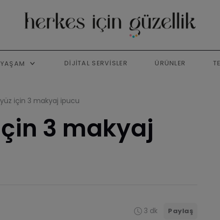
DIJITAL SERVISLER
ÜRÜNLER
T
YAŞAM
 yüz için 3 makyaj ipucu
için 3 makyaj
3 dk
Paylaş