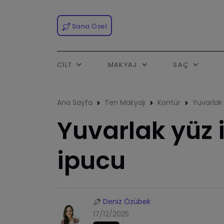
Sana Özel
CILT
MAKYAJ
SAÇ
Ana Sayfa
Ten Makyajı
Kontür
Yuvarlak
Yuvarlak yüz 
ipucu
Deniz Özübek
17/12/2025