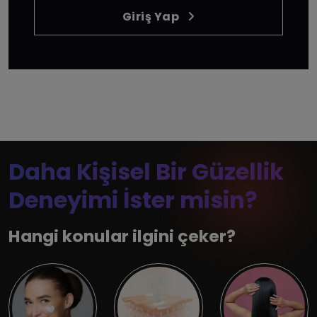
Giriş Yap
Daha Kişisel Bir Güzellik
Deneyimi İster misin?
Hangi konular ilgini çeker?