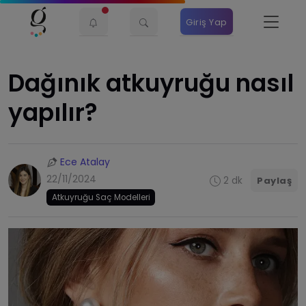
Giriş Yap
Dağınık atkuyruğu nasıl
yapılır?
Ece Atalay
22/11/2024
2 dk
Paylaş
Atkuyruğu Saç Modelleri