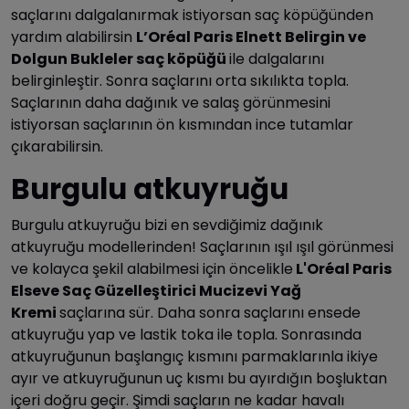
saçlarını dalgalanırmak istiyorsan saç köpüğünden
yardım alabilirsin
L’Oréal Paris Elnett Belirgin ve
Dolgun Bukleler saç köpüğü
ile dalgalarını
belirginleştir. Sonra saçlarını orta sıkılıkta topla.
Saçlarının daha dağınık ve salaş görünmesini
istiyorsan saçlarının ön kısmından ince tutamlar
çıkarabilirsin.
Burgulu atkuyruğu
Burgulu atkuyruğu bizi en sevdiğimiz dağınık
atkuyruğu modellerinden! Saçlarının ışıl ışıl görünmesi
ve kolayca şekil alabilmesi için öncelikle
L'Oréal Paris
Elseve Saç Güzelleştirici Mucizevi Yağ
Kremi
saçlarına sür. Daha sonra saçlarını ensede
atkuyruğu yap ve lastik toka ile topla. Sonrasında
atkuyruğunun başlangıç kısmını parmaklarınla ikiye
ayır ve atkuyruğunun uç kısmı bu ayırdığın boşluktan
içeri doğru geçir. Şimdi saçların ne kadar havalı