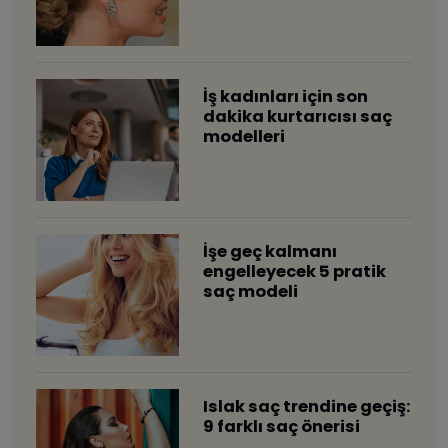
​İş kadınları için son
dakika kurtarıcısı saç
modelleri
​İşe geç kalmanı
engelleyecek 5 pratik
saç modeli
​Islak saç trendine geçiş:
9 farklı saç önerisi