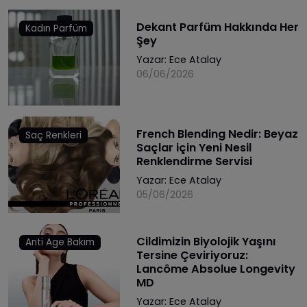
Dekant Parfüm Hakkında Her
Kadın Parfüm
Şey
Yazar:
Ece Atalay
06/06/2026
French Blending Nedir: Beyaz
Saç Renkleri
Saçlar için Yeni Nesil
Renklendirme Servisi
Yazar:
Ece Atalay
05/06/2026
Cildimizin Biyolojik Yaşını
Anti Age Bakım
Tersine Çeviriyoruz:
Lancôme Absolue Longevity
MD
Yazar:
Ece Atalay