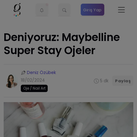
Giriş Yap
Deniyoruz: Maybelline
Super Stay Ojeler
Deniz Özübek
18/02/2024
5 dk
Paylaş
Oje / Nail Art