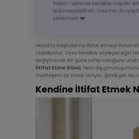
bakım rutininde kendine övgüler ek
gülümseyebilirsin. Unutma; dünyayla k
yansıması! ❤️
Hayatta başkalarına iltifat etmeyi ihmal e
olabiliyoruz. Oysa kendine söyleyeceğin te
değiştirecek bir güce sahip olduğunu unu
İltifat Etme Günü
, hem dış görünüşümüzü 
muhteşem bir fırsat veriyor. Şimdi gel, bu ö
Kendine İltifat Etmek