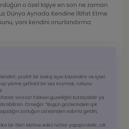
düğün o özel kişiye en son ne zaman
muz Dünya Aynada Kendine İltifat Etme
sunu, yani kendini onurlandırma
endirir, pozitif bir bakış açısı kazandırır ve içsel
turup yerine şefkatli bir ses koymak, ruhunu
i!
tlar sınırsız! Fiziksel güzelliğini kutlayabilir ya
ırabilirsin. Örneğin: “Bugün gözlerindeki ışık
adığın zorluğun üstesinden sabırla geldin,
 bir fikir! Motive edici notlar yapıştırabilir, cilt