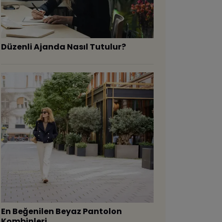
Düzenli Ajanda Nasıl Tutulur?
En Beğenilen Beyaz Pantolon
Kombinleri