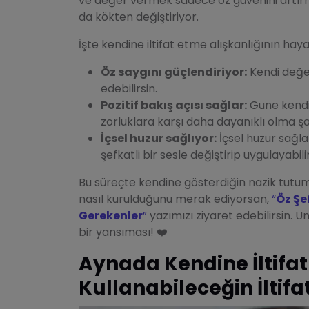
ve değer vermek sadece öz güvenini artır
da kökten değiştiriyor.
İşte kendine iltifat etme alışkanlığının hay
Öz saygını güçlendiriyor:
Kendi değe
edebilirsin.
Pozitif bakış açısı sağlar:
Güne kendin
zorluklara karşı daha dayanıklı olma şan
İçsel huzur sağlıyor:
İçsel huzur sağla
şefkatli bir sesle değiştirip uygulayabilir
Bu süreçte kendine gösterdiğin nazik tutum,
nasıl kurulduğunu merak ediyorsan,
“
Öz Şe
Gerekenler
”
yazımızı ziyaret edebilirsin. Un
bir yansıması! ❤️
Aynada Kendine İltifat
Kullanabileceğin İltifa