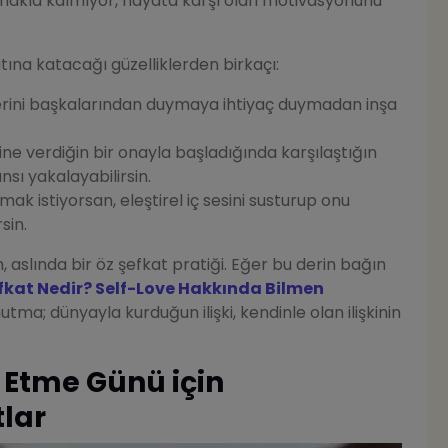
makla kalmıyor, hayata karşı olan motivasyonunu
atına katacağı güzelliklerden birkaçı:
rini başkalarından duymaya ihtiyaç duymadan inşa
e verdiğin bir onayla başladığında karşılaştığın
sı yakalayabilirsin.
mak istiyorsan, eleştirel iç sesini susturup onu
sin.
 aslında bir öz şefkat pratiği. Eğer bu derin bağın
fkat Nedir? Self-Love Hakkında Bilmen
utma; dünyayla kurduğun ilişki, kendinle olan ilişkinin
 Etme Günü için
tlar