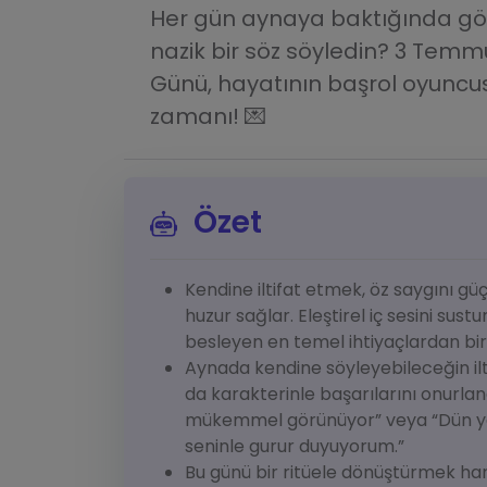
Her gün aynaya baktığında gör
nazik bir söz söyledin? 3 Tem
Günü, hayatının başrol oyuncu
zamanı! 💌
Özet
Kendine iltifat etmek, öz saygını güçl
huzur sağlar. Eleştirel iç sesini sus
besleyen en temel ihtiyaçlardan bir
Aynada kendine söyleyebileceğin iltifa
da karakterinle başarılarını onurland
mükemmel görünüyor” veya “Dün yaş
seninle gurur duyuyorum.”
Bu günü bir ritüele dönüştürmek harika