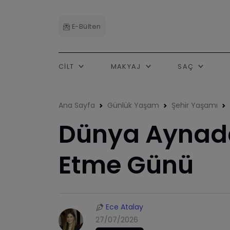
E-Bülten
CILT
MAKYAJ
SAÇ
Ana Sayfa
Günlük Yaşam
Şehir Yaşamı
Dünya Aynada 
Etme Günü
Ece Atalay
27/07/2026