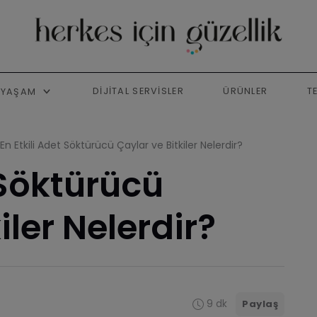
DIJITAL SERVISLER
ÜRÜNLER
T
YAŞAM
En Etkili Adet Söktürücü Çaylar ve Bitkiler Nelerdir?
 Söktürücü
iler Nelerdir?
9 dk
Paylaş