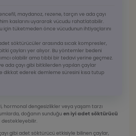
ncefil, maydanoz, rezene, tarçın ve ada çayı
ahim kaslarını uyararak vücudu rahatlatabilir.
uğu için tüketmeden önce vücudunun ihtiyaçlarını
 adet söktürücüler arasında sıcak kompresler,
itki çayları yer alıyor. Bu yöntemler bedeni
ı olabilir ama tıbbi bir tedavi yerine geçmez.
e ada çayı gibi bitkilerden yapılan çaylar
ne dikkat ederek demleme süresini kısa tutup
ri, hormonal dengesizlikler veya yaşam tarzı
durumlarda, doğanın sunduğu
en iyi adet söktürücü
destekleyebilir.
yı gibi adet söktürücü etkisiyle bilinen çaylar,