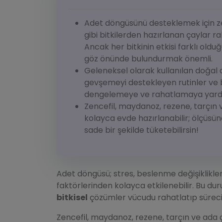
Adet döngüsünü desteklemek için ze
gibi bitkilerden hazırlanan çaylar r
Ancak her bitkinin etkisi farklı old
göz önünde bulundurmak önemli.
Geleneksel olarak kullanılan doğal
gevşemeyi destekleyen rutinler ve b
dengelemeye ve rahatlamaya yardımc
Zencefil, maydanoz, rezene, tarçın v
kolayca evde hazırlanabilir; ölçüsü
sade bir şekilde tüketebilirsin!
Adet döngüsü; stres, beslenme değişiklikle
faktörlerinden kolayca etkilenebilir. Bu 
bitkisel
çözümler vücudu rahatlatıp süreci 
Zencefil, maydanoz, rezene, tarçın ve ada ça