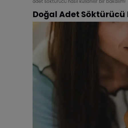
adet söktürücü nasıl kullanılır bir bakalım!
Doğal Adet Söktürücü N