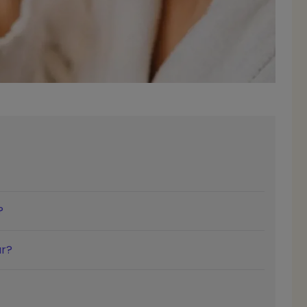
?
ır?