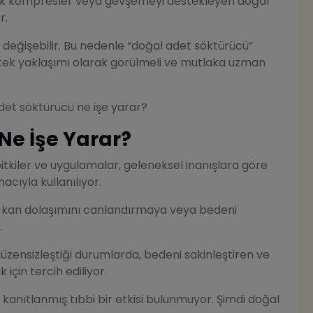
sıcak kompresler veya gevşemeyi destekleyen doğal
r.
e değişebilir. Bu nedenle “doğal adet söktürücü”
estek yaklaşımı olarak görülmeli ve mutlaka uzman
adet söktürücü ne işe yarar?
Ne İşe Yarar?
itkiler ve uygulamalar, geleneksel inanışlara göre
ıyla kullanılıyor.
 kan dolaşımını canlandırmaya veya bedeni
.
üzensizleştiği durumlarda, bedeni sakinleştiren ve
için tercih ediliyor.
kanıtlanmış tıbbi bir etkisi bulunmuyor. Şimdi doğal