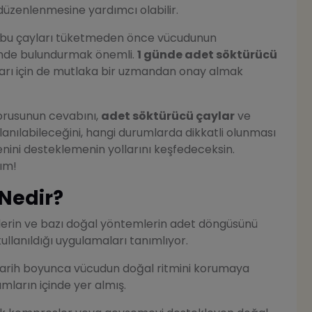
düzenlenmesine yardımcı olabilir.
an, bu çayları tüketmeden önce vücudunun
önünde bulundurmak önemli.
1 günde adet söktürücü
tları için de mutlaka bir uzmandan onay almak
rusunun cevabını,
adet söktürücü çaylar
ve
llanılabileceğini, hangi durumlarda dikkatli olunması
nini desteklemenin yollarını keşfedeceksin.
ım!
Nedir?
iklerin ve bazı doğal yöntemlerin adet döngüsünü
lanıldığı uygulamaları tanımlıyor.
, tarih boyunca vücudun doğal ritmini korumaya
mların içinde yer almış.