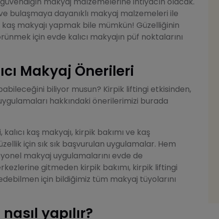
a güvendiğin makyaj malzemelerine ihtiyacın olacak.
 ve bulaşmaya dayanıklı makyaj malzemeleri ile
lıcı kaş makyajı yapmak bile mümkün! Güzelliğinin
örünmek için evde kalıcı makyajın püf noktalarını
cı Makyaj Önerileri
bileceğini biliyor musun? Kirpik liftingi etkisinden,
ygulamaları hakkındaki önerilerimizi burada
i, kalıcı kaş makyajı, kirpik bakımı ve kaş
zellik için sık sık başvurulan uygulamalar. Hem
yonel makyaj uygulamalarını evde de
ezlerine gitmeden kirpik bakımı, kirpik liftingi
edebilmen için bildiğimiz tüm makyaj tüyolarını
nasıl yapılır?