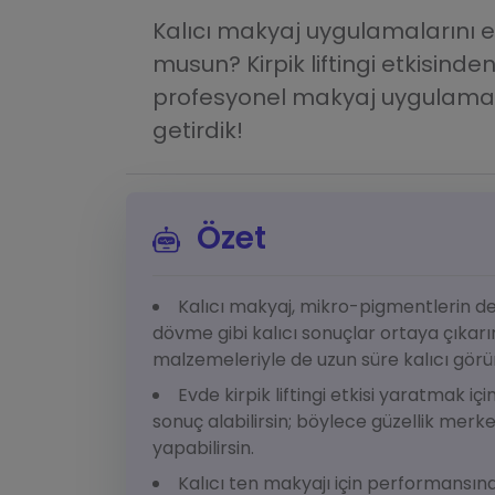
Kalıcı makyaj uygulamalarını ev
musun? Kirpik liftingi etkisinde
profesyonel makyaj uygulamalar
getirdik!
Özet
Kalıcı makyaj, mikro-pigmentlerin de
dövme gibi kalıcı sonuçlar ortaya çıkar
malzemeleriyle de uzun süre kalıcı görün
Evde kirpik liftingi etkisi yaratmak i
sonuç alabilirsin; böylece güzellik merk
yapabilirsin.
Kalıcı ten makyajı için performansın