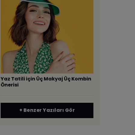
Yaz Tatili için Üç Makyaj Üç Kombin
Önerisi
+ Benzer Yazıları Gör