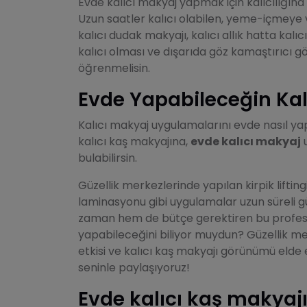
Evde kalıcı makyaj yapmak için kalıcılığın
Uzun saatler kalıcı olabilen, yeme-içmeye
kalıcı dudak makyajı, kalıcı allık hatta ka
kalıcı olması ve dışarıda göz kamaştırıcı g
öğrenmelisin.
Evde Yapabileceğin Kalı
Kalıcı makyaj uygulamalarını evde nasıl yapa
kalıcı kaş makyajına,
evde kalıcı makyaj
u
bulabilirsin.
Güzellik merkezlerinde yapılan kirpik lifting
laminasyonu gibi uygulamalar uzun süreli gü
zaman hem de bütçe gerektiren bu profes
yapabileceğini biliyor muydun? Güzellik merk
etkisi ve kalıcı kaş makyajı görünümü elde 
seninle paylaşıyoruz!
Evde kalıcı kaş makyajı 