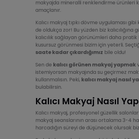
makyajda mineralli renklendirme ürünleri k
amaçlanır.
Kalıcı makyaj tıpkı dövme uygulaması gibi ka
de oldukça zor! Bu yüzden biz kalıcılığına
kalıcılık sağlayan görünümleri daha pratik 
kusursuz görünmesi bizim için yeterli. Seç
saate kadar çıkardığımız
bile oldu!
Sen de
kalıcı görünen makyaj yapmak
v
istemiyorsan makyajında su geçirmez makya
kullanmalısın. Peki,
kalıcı makyaj nasıl yap
bulabilirsin.
Kalıcı Makyaj Nasıl Yapı
Kalıcı makyaj, profesyonel güzellik salonlar
makyaj seanslarının arası ortalama 3-4 haft
harcadığın süreyi de düşünecek olursak bi