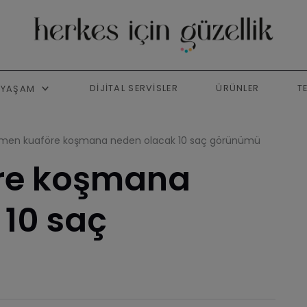
DIJITAL SERVISLER
ÜRÜNLER
T
YAŞAM
emen kuaföre koşmana neden olacak 10 saç görünümü
re koşmana
 10 saç