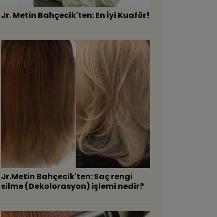
Jr. Metin Bahçecik'ten: En İyi Kuaför!
Jr.Metin Bahçecik'ten: Saç rengi
silme (Dekolorasyon) işlemi nedir?