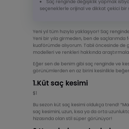
Saç renginde değişiklik yapmak istiyor
seçeneklerle orijinal ve dikkat çekici bir s
Yeni yıl tüm hızıyla yaklaşıyor! Saç rengi
Yeni bir yıla girmeden, ben de saçlarımda f
kuaförümde alıyorum. Tabii öncesinde de gün
modelleri ve renkleri hakkında araştırmal
Eğer sen de benim gibi saç renginde ve kes
görünümlerden en az birini kesinlikle be
1.Küt saç kesimi
$1
Bu sezon küt saç kesimi oldukça trend! “Mak
saç kesimini, uzun, kısa ya da orta uzunluk
hizasında olan stil süper görünüyor!