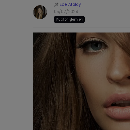
Ece Atalay
05/07/2024
Kuaför İşlemleri