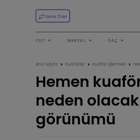
Sana Özel
CILT
MAKYAJ
SAÇ
Ana Sayfa
Kuaförler
Kuaför İşlemleri
​H
​Hemen kuafö
neden olacak
görünümü