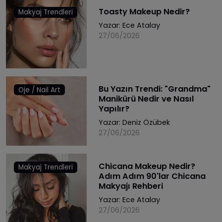
Toasty Makeup Nedir?
Makyaj Trendleri
Yazar:
Ece Atalay
27/06/2026
Bu Yazın Trendi: "Grandma"
Oje / Nail Art
Manikürü Nedir ve Nasıl
Yapılır?
Yazar:
Deniz Özübek
27/06/2026
Chicana Makeup Nedir?
Makyaj Trendleri
Adım Adım 90'lar Chicana
Makyajı Rehberi
Yazar:
Ece Atalay
27/06/2026