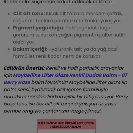
Renkli balm seçiminde dikkat edilecek noktalar:
Cilt alt tonu:
Sıcak alt tonlara mercan-şeftali,
soğuk alt tonlara pembe-mor tonlar yakışıyor.
Pigment yoğunluğu:
Hafif pigment doğal
görünüm sunarken yoğun pigment ruj alternatifi
olabiliyor.
Bakım içeriği:
Hyaluronik asit ya da yağ bazlı
formüller renk kadar nemi de koruyor.
Editörün Önerisi:
Renkli ve hafif parlaklık arayanlar
için
Maybelline Lifter Glaze Renkli Dudak Balmı - 07
Berry Haze
bizim favorimiz! Maybelline lifter glaze lip
balm serisi, hyaluronik asit içeren formülüyle
dudakları nemlendirirken ışıltılı bir bitiş sunuyor. Berry
Haze tonu ise her cilt alt tonuna yakışan üzümsü
pembe rengiyle çantamızın vazgeçilmezi.