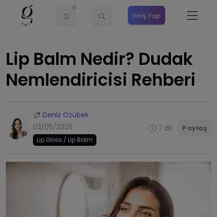
Giriş Yap
Lip Balm Nedir? Dudak
Nemlendiricisi Rehberi
Deniz Özübek
03/05/2026
7 dk
Paylaş
Lip Gloss / Lip Balm