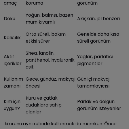
amaç
koruma
görünüm
Yoğun, balmsı, bazen
Doku
Akışkan, jel benzeri
mum kıvamlı
Orta süreli, bakım
Genelde daha kısa
Kalıcılık
etkisi sürer
süreli görünüm
Shea, lanolin,
Aktif
Yağlar, parlatıcı
panthenol, hyaluronik
içerikler
pigmentler
asit
Kullanım
Gece, gündüz, makyaj
Gün içi makyaj
zamanı
öncesi
tamamlayıcısı
Kuru ve çatlak
Kim için
Parlak ve dolgun
dudaklara sahip
uygun?
görünüm isteyenler
olanlar
İki ürünü aynı rutinde kullanmak da mümkün. Önce