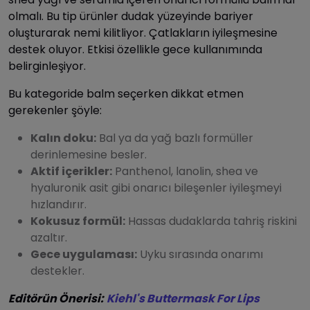
olmalı. Bu tip ürünler dudak yüzeyinde bariyer
oluşturarak nemi kilitliyor. Çatlakların iyileşmesine
destek oluyor. Etkisi özellikle gece kullanımında
belirginleşiyor.
Bu kategoride balm seçerken dikkat etmen
gerekenler şöyle:
Kalın doku:
Bal ya da yağ bazlı formüller
derinlemesine besler.
Aktif içerikler:
Panthenol, lanolin, shea ve
hyaluronik asit gibi onarıcı bileşenler iyileşmeyi
hızlandırır.
Kokusuz formül:
Hassas dudaklarda tahriş riskini
azaltır.
Gece uygulaması:
Uyku sırasında onarımı
destekler.
Editörün Önerisi:
Kiehl's Buttermask For Lips