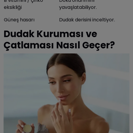
B vitamini / çinko
Doku onarımını
eksikliği
yavaşlatabiliyor.
Güneş hasarı
Dudak derisini inceltiyor.
Dudak Kuruması ve
Çatlaması Nasıl Geçer?