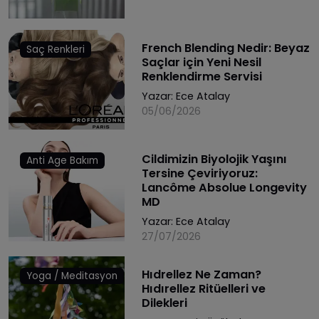
French Blending Nedir: Beyaz
Saç Renkleri
Saçlar için Yeni Nesil
Renklendirme Servisi
Yazar:
Ece Atalay
05/06/2026
Cildimizin Biyolojik Yaşını
Anti Age Bakım
Tersine Çeviriyoruz:
Lancôme Absolue Longevity
MD
Yazar:
Ece Atalay
27/07/2026
Hıdrellez Ne Zaman?
Yoga / Meditasyon
Hıdırellez Ritüelleri ve
Dilekleri