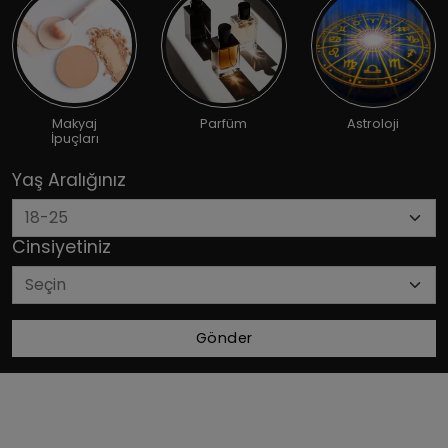
Makyaj
Parfüm
Astroloji
İpuçları
Yaş Aralığınız
Cinsiyetiniz
Gönder