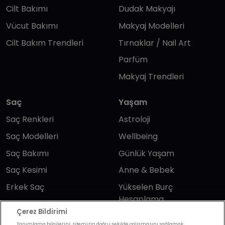
Cilt Bakımı
Dudak Makyajı
Vücut Bakımı
Makyaj Modelleri
Cilt Bakım Trendleri
Tırnaklar / Nail Art
Parfüm
Makyaj Trendleri
Saç
Yaşam
Saç Renkleri
Astroloji
Saç Modelleri
Wellbeing
Saç Bakımı
Günlük Yaşam
Saç Kesimi
Anne & Bebek
Erkek Saç
Yükselen Burç
Hesaplama
Kuaförler
Çerez Bildirimi
Kuafor Bulma
Saç Trendleri
Tanımlama bilgilerini; sitemizin doğru şekilde çalışmasını sağlamak,