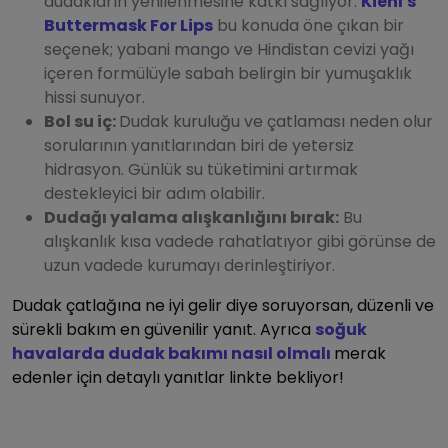
dudakların yenilenmesine katkı sağlıyor.
Kiehl's
Buttermask For Lips
bu konuda öne çıkan bir
seçenek; yabani mango ve Hindistan cevizi yağı
içeren formülüyle sabah belirgin bir yumuşaklık
hissi sunuyor.
Bol su iç:
Dudak kuruluğu ve çatlaması neden olur
sorularının yanıtlarından biri de yetersiz
hidrasyon. Günlük su tüketimini artırmak
destekleyici bir adım olabilir.
Dudağı yalama alışkanlığını bırak:
Bu
alışkanlık kısa vadede rahatlatıyor gibi görünse de
uzun vadede kurumayı derinleştiriyor.
Dudak çatlağına ne iyi gelir diye soruyorsan, düzenli ve
sürekli bakım en güvenilir yanıt. Ayrıca
soğuk
havalarda dudak bakımı nasıl olmalı
merak
edenler için detaylı yanıtlar linkte bekliyor!