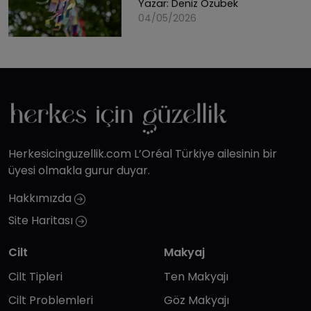
Yazar:
Deniz Özübek
04/05/2026
Herkesicinguzellik.com L’Oréal Türkiye ailesinin bir
üyesi olmakla gurur duyar.
Hakkımızda
Site Haritası
Cilt
Makyaj
Cilt Tipleri
Ten Makyajı
Cilt Problemleri
Göz Makyajı