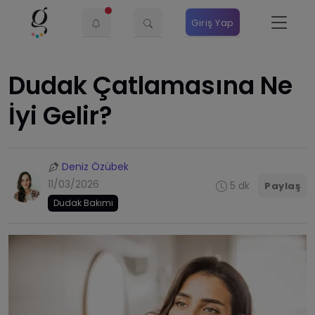
Giriş Yap
Dudak Çatlamasına Ne
İyi Gelir?
Deniz Özübek
11/03/2026
5 dk
Paylaş
Dudak Bakımı