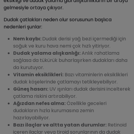
eksikliği ve dudak yalama gibi alışkanlıkların bir araya
gelmesiyle ortaya çıkıyor.
Dudak çatlakları neden olur sorusunun başlıca
nedenleri şunlar:
Nem kaybı:
Dudak derisi yağ bezi içermediği için
soğuk ve kuru hava nemi çok hızlı yitiriyor.
Dudak yalama alışkanlığı:
Anlık rahatlama
sağlasa da tükürük buharlaşırken dudakları daha
da kurutuyor.
Vitamin eksiklikleri:
Bazı vitaminlerin eksiklikleri
dudak köşelerinde çatlamayı tetikleyebiliyor.
Güneş hasarı:
UV ışınları dudak derisini incelterek
çatlama riskini artırabiliyor.
Ağızdan nefes alma:
Özellikle geceleri
dudakların hızla kurumasına zemin
hazırlayabiliyor.
Bazı ilaçlar ve altta yatan durumlar:
Retinoid
içeren ilaçlar veya tiroid sorunlarının da dudak