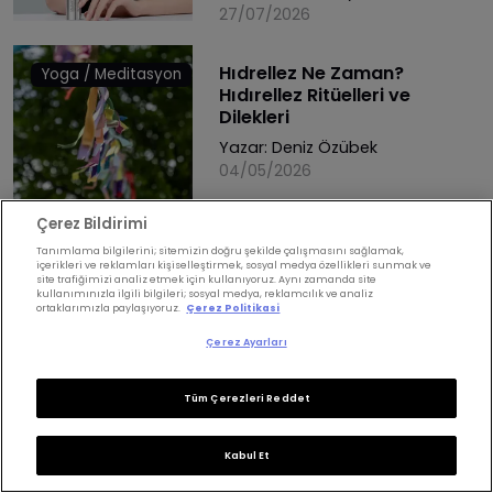
27/07/2026
Hıdrellez Ne Zaman?
Yoga / Meditasyon
Hıdırellez Ritüelleri ve
Dilekleri
Yazar:
Deniz Özübek
04/05/2026
Çerez Bildirimi
Tanımlama bilgilerini; sitemizin doğru şekilde çalışmasını sağlamak,
içerikleri ve reklamları kişiselleştirmek, sosyal medya özellikleri sunmak ve
site trafiğimizi analiz etmek için kullanıyoruz. Aynı zamanda site
kullanımınızla ilgili bilgileri; sosyal medya, reklamcılık ve analiz
ortaklarımızla paylaşıyoruz.
Çerez Politikasi
Çerez Ayarları
Herkesicinguzellik.com L’Oréal Türkiye ailesinin bir
Tüm Çerezleri Reddet
üyesi olmakla gurur duyar.
Hakkımızda
Kabul Et
Site Haritası