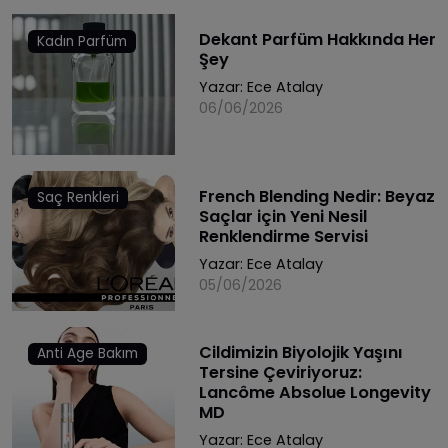
Dekant Parfüm Hakkında Her
Kadın Parfüm
Şey
Yazar:
Ece Atalay
06/06/2026
French Blending Nedir: Beyaz
Saç Renkleri
Saçlar için Yeni Nesil
Renklendirme Servisi
Yazar:
Ece Atalay
05/06/2026
Cildimizin Biyolojik Yaşını
Anti Age Bakım
Tersine Çeviriyoruz:
Lancôme Absolue Longevity
MD
Yazar:
Ece Atalay