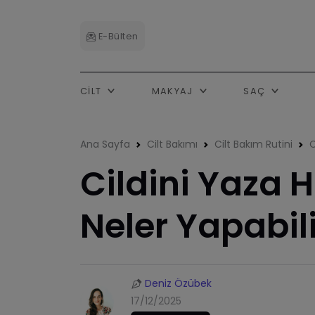
E-Bülten
CILT
MAKYAJ
SAÇ
Ana Sayfa
Cilt Bakımı
Cilt Bakım Rutini
C
Cildini Yaza 
Neler Yapabil
Deniz Özübek
17/12/2025