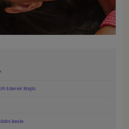
?
cih Ederek Başla
ldini Besle