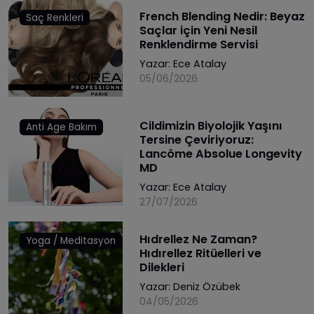
French Blending Nedir: Beyaz
Saç Renkleri
Saçlar için Yeni Nesil
Renklendirme Servisi
Yazar:
Ece Atalay
05/06/2026
Cildimizin Biyolojik Yaşını
Anti Age Bakım
Tersine Çeviriyoruz:
Lancôme Absolue Longevity
MD
Yazar:
Ece Atalay
27/07/2026
Hıdrellez Ne Zaman?
Yoga / Meditasyon
Hıdırellez Ritüelleri ve
Dilekleri
Yazar:
Deniz Özübek
04/05/2026