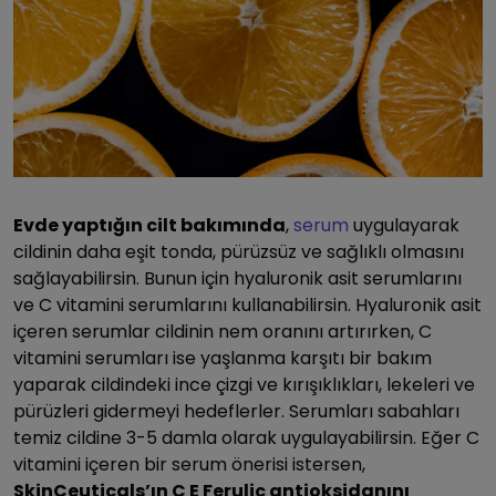
Evde yaptığın cilt bakımında
,
serum
uygulayarak
cildinin daha eşit tonda, pürüzsüz ve sağlıklı olmasını
sağlayabilirsin. Bunun için hyaluronik asit serumlarını
ve C vitamini serumlarını kullanabilirsin. Hyaluronik asit
içeren serumlar cildinin nem oranını artırırken, C
vitamini serumları ise yaşlanma karşıtı bir bakım
yaparak cildindeki ince çizgi ve kırışıklıkları, lekeleri ve
pürüzleri gidermeyi hedeflerler. Serumları sabahları
temiz cildine 3-5 damla olarak uygulayabilirsin. Eğer C
vitamini içeren bir serum önerisi istersen,
SkinCeuticals’ın C E Ferulic antioksidanını