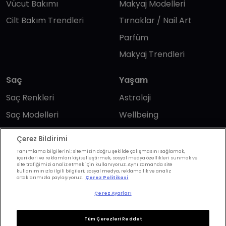
Vücut Bakımı
Makyaj Modelleri
Cilt Bakım Trendleri
Tırnaklar / Nail Art
Parfüm
Makyaj Trendleri
Saç
Yaşam
Saç Renkleri
Astroloji
Saç Modelleri
Wellbeing
Saç Bakımı
Günlük Yaşam
Çerez Bildirimi
Saç Kesimi
Anne & Bebek
Tanımlama bilgilerini; sitemizin doğru şekilde çalışmasını sağlamak,
içerikleri ve reklamları kişiselleştirmek, sosyal medya özellikleri sunmak ve
Erkek Saç
Yükselen Burç
site trafiğimizi analiz etmek için kullanıyoruz. Aynı zamanda site
kullanımınızla ilgili bilgileri; sosyal medya, reklamcılık ve analiz
Hesaplama
ortaklarımızla paylaşıyoruz.
Çerez Politikasi
Kuaförler
Kuafor Bulma
Çerez Ayarları
Saç Trendleri
Tüm Çerezleri Reddet