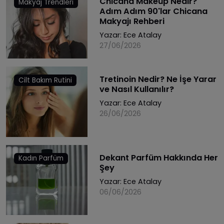
Chicana Makeup Nedir?
Makyaj Trendleri
Adım Adım 90'lar Chicana
Makyajı Rehberi
Yazar:
Ece Atalay
27/06/2026
Tretinoin Nedir? Ne İşe Yarar
Cilt Bakım Rutini
ve Nasıl Kullanılır?
Yazar:
Ece Atalay
26/06/2026
Dekant Parfüm Hakkında Her
Kadın Parfüm
Şey
Yazar:
Ece Atalay
06/06/2026