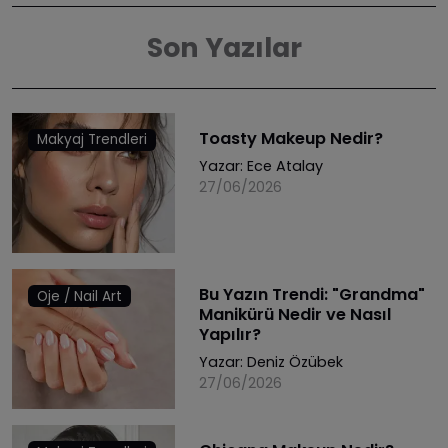
Son Yazılar
Toasty Makeup Nedir?
Makyaj Trendleri
Yazar:
Ece Atalay
27/06/2026
Bu Yazın Trendi: "Grandma"
Oje / Nail Art
Manikürü Nedir ve Nasıl
Yapılır?
Yazar:
Deniz Özübek
27/06/2026