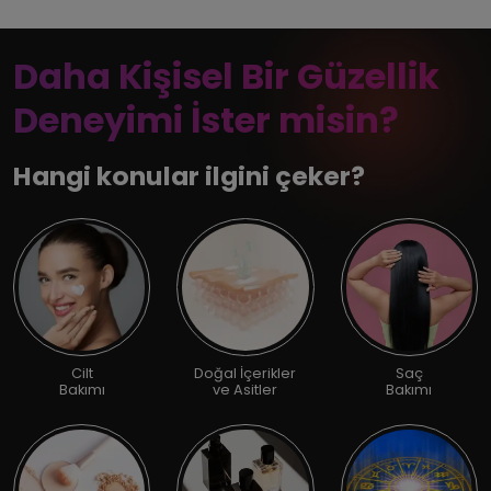
Daha Kişisel Bir Güzellik
Deneyimi İster misin?
Hangi konular ilgini çeker?
Cilt
Doğal İçerikler
Saç
Bakımı
ve Asitler
Bakımı