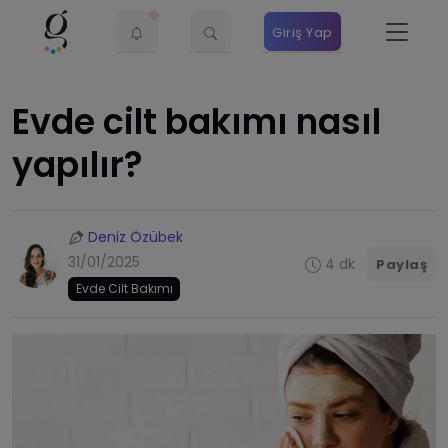
Giriş Yap
Evde cilt bakımı nasıl
yapılır?
Deniz Özübek
31/01/2025
4 dk
Paylaş
Evde Cilt Bakımı