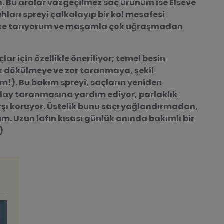
n. Bu aralar vazgeçilmez saç ürünüm ise
Elseve
ahları spreyi çalkalayıp bir kol mesafesi
elce tarıyorum ve maşamla çok uğraşmadan
ar için özellikle öneriliyor; temel besin
k dökülmeye ve zor taranmaya, şekil
!). Bu bakım spreyi, saçların yeniden
olay taranmasına yardım ediyor, parlaklık
karşı koruyor. Üstelik bunu saçı yağlandırmadan,
. Uzun lafın kısası günlük anında bakımlı bir
)