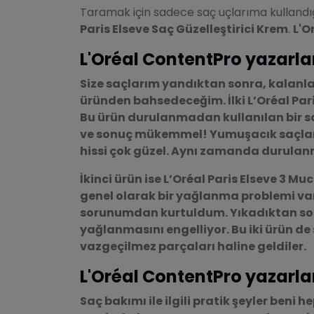
Taramak için sadece saç uçlarıma kulland
Paris Elseve Saç Güzelleştirici Krem
.
L'O
L'Oréal ContentPro yazarl
Size saçlarım yandıktan sonra, kalanl
üründen bahsedeceğim. İlki
L’Oréal Par
Bu ürün durulanmadan kullanılan bir s
ve sonuç mükemmel! Yumuşacık saçlar.
hissi çok güzel. Aynı zamanda durulan
İkinci ürün ise
L’Oréal Paris Elseve 3 Muc
genel olarak bir yağlanma problemi va
sorunumdan kurtuldum. Yıkadıktan son
yağlanmasını engelliyor. Bu iki ürün de
vazgeçilmez parçaları haline geldiler.
L'Oréal ContentPro yazarl
Saç bakımı ile ilgili pratik şeyler beni