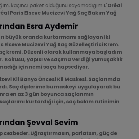
ığım, kaçıncı paket olduğunu sayamadığım
L'Oréal
réal Paris Elseve Mucizevi Yağ Saç Bakım Yağ
arından Esra Aydemir
arı büyük oranda kurtarmamı sağlayan iki
is Elseve Mucizevi Yağ Saç Güzelleştirici Krem
.
aç kremi. Düzenli olarak kullanmaya başladım
 Kokusu, yapısı ve saçıma verdiği yumuşaklık
madığı için nemi saça hapsediyor.
izevi Kil Banyo Öncesi Kil Maskesi
. Saçlarımda
rdı. Saç diplerime bu maskeyi uygulayarak bu
ra en az 3 gün boyunca saçlarımın
 saçlarımı kurtardığı için, saç bakım rutinimin
arından Şevval Sevim
 hep cezbeder. Uğraştırmasın, parlatsın, güç de