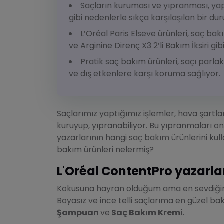
Saçların kuruması ve yıpranması, yapı
gibi nedenlerle sıkça karşılaşılan bir du
L’Oréal Paris Elseve ürünleri, saç bak
ve Arginine Direnç X3 2’li Bakım İksiri gi
Pratik saç bakım ürünleri, saçı parl
ve dış etkenlere karşı koruma sağlıyor.
Saçlarımız yaptığımız işlemler, hava şartlar
kuruyup, yıpranabiliyor. Bu yıpranmaları o
yazarlarının hangi saç bakım ürünlerini kul
bakım ürünleri nelermiş?
L'Oréal ContentPro yazarl
Kokusuna hayran olduğum ama en sevdiğ
Boyasız ve ince telli saçlarıma en güzel b
Şampuan
ve
Saç Bakım Kremi
.