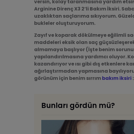
versin, kolay taranmasına yardım etsi
Arginine Direnç X3 2’li Bakım İksiri
. Sab
uzaklıktan saçlarıma sıkıyorum. Güz
bukleler oluşturuyorum.
Zayıf ve koparak dökülmeye eğilimli saçl
maddeleri eksik olan saç güçsüzleşere
almamaya başlıyor (İşte benim sorunum
yapılandırılmasına yardımcı oluyor. K
kazandırıyor ve ısı gibi dış etkenlere 
ağırlaştırmadan yapmasına bayılıyorum
görünüm için benim sırrım
bakım iksiri
:
Bunları gördün mü?