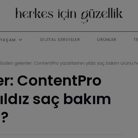
DIJITAL SERVISLER
ÜRÜNLER
T
YAŞAM
Sizden gelenler: ContentPro yazarlarının yıldız saç bakım ürünü h
er: ContentPro
yıldız saç bakım
i?