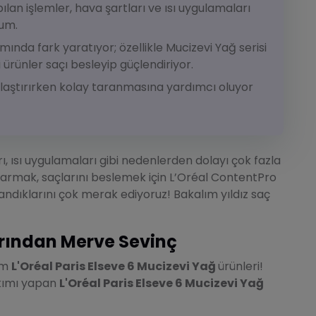
lan işlemler, hava şartları ve ısı uygulamaları
rum.
ımında fark yaratıyor; özellikle Mucizevi Yağ serisi
bi ürünler saçı besleyip güçlendiriyor.
aklaştırırken kolay taranmasına yardımcı oluyor
ı, ısı uygulamaları gibi nedenlerden dolayı çok fazla
narmak, saçlarını beslemek için L’Oréal ContentPro
landıklarını çok merak ediyoruz! Bakalım yıldız saç
arından Merve Sevinç
im
L'Oréal Paris Elseve 6 Mucizevi Yağ
ürünleri!
akımı yapan
L'Oréal Paris Elseve 6 Mucizevi Yağ