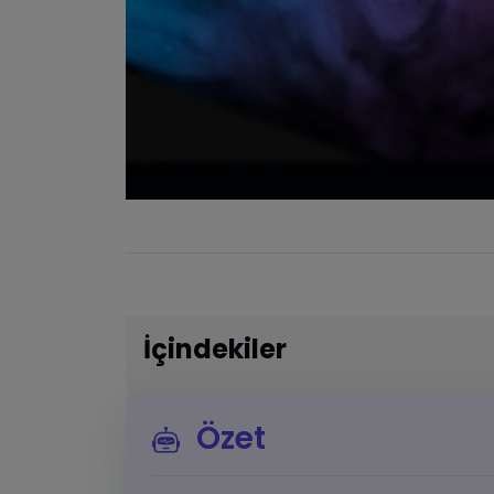
İçindekiler
Özet