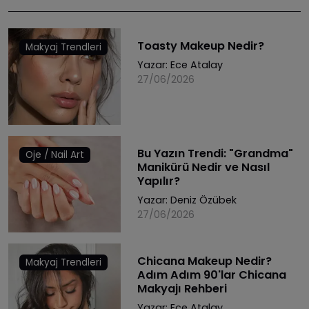
Toasty Makeup Nedir?
Makyaj Trendleri
Yazar:
Ece Atalay
27/06/2026
Bu Yazın Trendi: "Grandma"
Oje / Nail Art
Manikürü Nedir ve Nasıl
Yapılır?
Yazar:
Deniz Özübek
27/06/2026
Chicana Makeup Nedir?
Makyaj Trendleri
Adım Adım 90'lar Chicana
Makyajı Rehberi
Yazar:
Ece Atalay