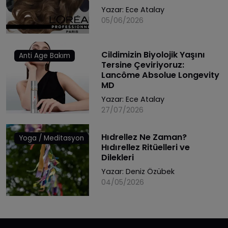
Yazar:
Ece Atalay
05/06/2026
Cildimizin Biyolojik Yaşını
Anti Age Bakım
Tersine Çeviriyoruz:
Lancôme Absolue Longevity
MD
Yazar:
Ece Atalay
27/07/2026
Hıdrellez Ne Zaman?
Yoga / Meditasyon
Hıdırellez Ritüelleri ve
Dilekleri
Yazar:
Deniz Özübek
04/05/2026