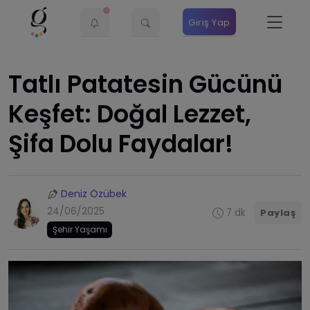
Giriş Yap
Tatlı Patatesin Gücünü
Keşfet: Doğal Lezzet,
Şifa Dolu Faydalar!
Deniz Özübek
24/06/2025
7 dk
Paylaş
Şehir Yaşamı