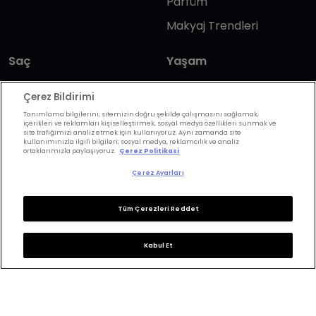
Parfüm
Makyaj Trendleri
Saç
Yaşam
Saç Renkleri
Astroloji
Çerez Bildirimi
Saç Modelleri
Wellbeing
Tanımlama bilgilerini; sitemizin doğru şekilde çalışmasını sağlamak,
içerikleri ve reklamları kişiselleştirmek, sosyal medya özellikleri sunmak ve
Saç Bakımı
Günlük Yaşam
site trafiğimizi analiz etmek için kullanıyoruz. Aynı zamanda site
kullanımınızla ilgili bilgileri; sosyal medya, reklamcılık ve analiz
ortaklarımızla paylaşıyoruz.
Çerez Politikasi
Saç Kesimi
Anne & Bebek
Çerez Ayarları
Erkek Saç
Yükselen Burç
Hesaplama
Kuaförler
Tüm Çerezleri Reddet
Kuafor Bulma
Saç Trendleri
Kabul Et
Bizi takip edin