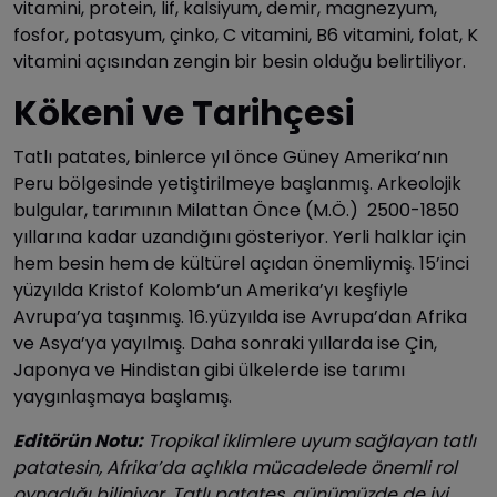
vitamini, protein, lif, kalsiyum, demir, magnezyum,
fosfor, potasyum, çinko, C vitamini, B6 vitamini, folat, K
vitamini açısından zengin bir besin olduğu belirtiliyor.
Kökeni ve Tarihçesi
Tatlı patates, binlerce yıl önce Güney Amerika’nın
Peru bölgesinde yetiştirilmeye başlanmış. Arkeolojik
bulgular, tarımının Milattan Önce (M.Ö.) 2500-1850
yıllarına kadar uzandığını gösteriyor. Yerli halklar için
hem besin hem de kültürel açıdan önemliymiş. 15’inci
yüzyılda Kristof Kolomb’un Amerika’yı keşfiyle
Avrupa’ya taşınmış. 16.yüzyılda ise Avrupa’dan Afrika
ve Asya’ya yayılmış. Daha sonraki yıllarda ise Çin,
Japonya ve Hindistan gibi ülkelerde ise tarımı
yaygınlaşmaya başlamış.
Editörün Notu:
Tropikal iklimlere uyum sağlayan tatlı
patatesin, Afrika’da açlıkla mücadelede önemli rol
oynadığı biliniyor. Tatlı patates, günümüzde de iyi