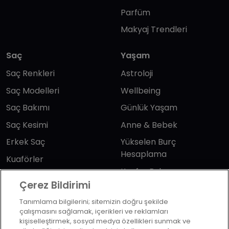
Parfüm
Makyaj Trendleri
Saç
Yaşam
Saç Renkleri
Astroloji
Saç Modelleri
Wellbeing
Saç Bakımı
Günlük Yaşam
Saç Kesimi
Anne & Bebek
Erkek Saç
Yükselen Burç
Hesaplama
Kuaförler
Kuafor Bulma
Saç Trendleri
Çerez Bildirimi
Tanımlama bilgilerini; sitemizin doğru şekilde
Bizi takip edin
çalışmasını sağlamak, içerikleri ve reklamları
kişiselleştirmek, sosyal medya özellikleri sunmak ve