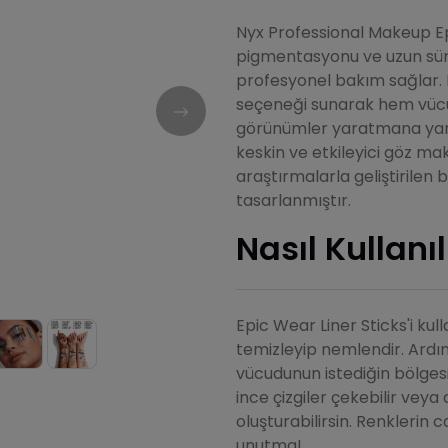
Nyx Professional Makeup Ep
pigmentasyonu ve uzun süre 
profesyonel bakım sağlar. M
seçeneği sunarak hem vücu
görünümler yaratmana yardı
keskin ve etkileyici göz mak
araştırmalarla geliştirilen b
tasarlanmıştır.
Nasıl Kullanıl
Epic Wear Liner Sticks'i k
temizleyip nemlendir. Ardı
vücudunun istediğin bölgesi
ince çizgiler çekebilir veya d
oluşturabilirsin. Renklerin 
unutma!