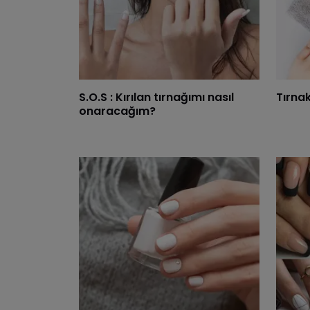
S.O.S : Kırılan tırnağımı nasıl
Tırnak
onaracağım?