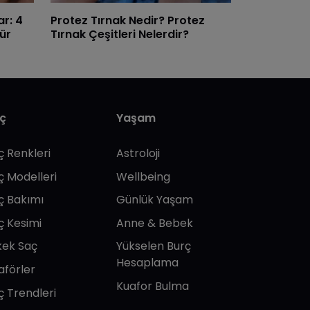
ar: 4
Protez Tırnak Nedir? Protez
ür
Tırnak Çeşitleri Nelerdir?
ç
Yaşam
ç Renkleri
Astroloji
ç Modelleri
Wellbeing
ç Bakımı
Günlük Yaşam
ç Kesimi
Anne & Bebek
kek Saç
Yükselen Burç
Hesaplama
aförler
Kuafor Bulma
ç Trendleri