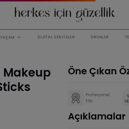
DIJITAL SERVISLER
ÜRÜNLER
T
YAŞAM
l Makeup
Öne Çıkan Öz
Sticks
Profesyonel
Etki
Açıklamalar