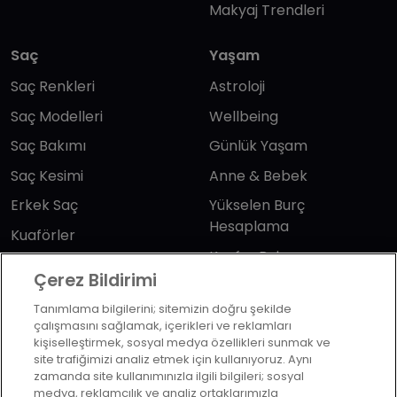
Makyaj Trendleri
Saç
Yaşam
Saç Renkleri
Astroloji
Saç Modelleri
Wellbeing
Saç Bakımı
Günlük Yaşam
Saç Kesimi
Anne & Bebek
Erkek Saç
Yükselen Burç
Hesaplama
Kuaförler
Kuafor Bulma
Saç Trendleri
Çerez Bildirimi
Tanımlama bilgilerini; sitemizin doğru şekilde
Bizi takip edin
çalışmasını sağlamak, içerikleri ve reklamları
kişiselleştirmek, sosyal medya özellikleri sunmak ve
site trafiğimizi analiz etmek için kullanıyoruz. Aynı
zamanda site kullanımınızla ilgili bilgileri; sosyal
medya, reklamcılık ve analiz ortaklarımızla