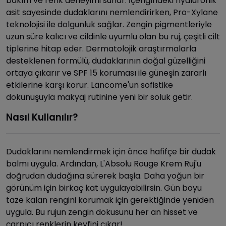
bakım ve renk deneyimi sunar. İçeriğindeki hyaluronik
asit sayesinde dudaklarını nemlendirirken, Pro-Xylane
teknolojisi ile dolgunluk sağlar. Zengin pigmentleriyle
uzun süre kalıcı ve cildinle uyumlu olan bu ruj, çeşitli cilt
tiplerine hitap eder. Dermatolojik araştırmalarla
desteklenen formülü, dudaklarının doğal güzelliğini
ortaya çıkarır ve SPF 15 koruması ile güneşin zararlı
etkilerine karşı korur. Lancome'un sofistike
dokunuşuyla makyaj rutinine yeni bir soluk getir.
Nasıl Kullanılır?
Dudaklarını nemlendirmek için önce hafifçe bir dudak
balmı uygula. Ardından, L'Absolu Rouge Krem Ruj'u
doğrudan dudağına sürerek başla. Daha yoğun bir
görünüm için birkaç kat uygulayabilirsin. Gün boyu
taze kalan rengini korumak için gerektiğinde yeniden
uygula. Bu rujun zengin dokusunu her an hisset ve
çarpıcı renklerin keyfini çıkar!