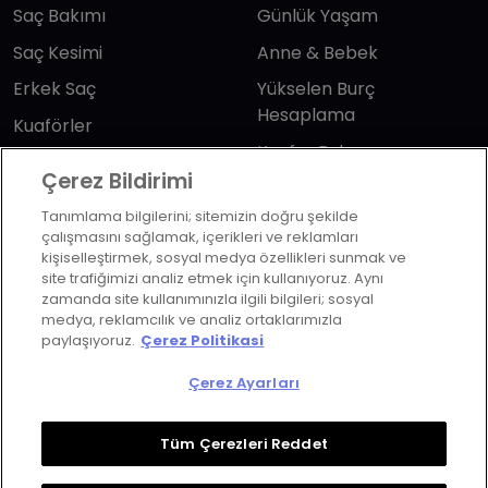
Saç Bakımı
Günlük Yaşam
Saç Kesimi
Anne & Bebek
Erkek Saç
Yükselen Burç
Hesaplama
Kuaförler
Kuafor Bulma
Saç Trendleri
Çerez Bildirimi
Tanımlama bilgilerini; sitemizin doğru şekilde
Bizi takip edin
çalışmasını sağlamak, içerikleri ve reklamları
kişiselleştirmek, sosyal medya özellikleri sunmak ve
site trafiğimizi analiz etmek için kullanıyoruz. Aynı
zamanda site kullanımınızla ilgili bilgileri; sosyal
medya, reklamcılık ve analiz ortaklarımızla
paylaşıyoruz.
Çerez Politikasi
KVKK Politikası
Aydınlatma Metni
Çerez Ayarları
KVKK Başvuru Formu
Kullanım Şart ve Koşulları
Çerez Politikası
Çerez Ayarları
Tüm Çerezleri Reddet