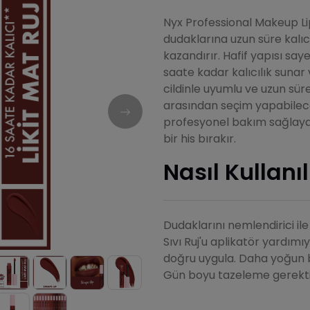
Nyx Professional Makeup Lip 
dudaklarına uzun süre kal
kazandırır. Hafif yapısı say
saate kadar kalıcılık suna
cildinle uyumlu ve uzun süre
arasından seçim yapabileceğ
profesyonel bakım sağlayar
bir his bırakır.
Nasıl Kullanıl
Dudaklarını nemlendirici ile
Sıvı Ruj'u aplikatör yardım
doğru uygula. Daha yoğun bir
Gün boyu tazeleme gerekti