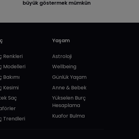
büyük göstermek mümkün
ç
Yaşam
ç Renkleri
Astroloji
ç Modelleri
Wellbeing
ç Bakımı
Günlük Yaşam
ç Kesimi
Anne & Bebek
kek Saç
Yükselen Burç
Hesaplama
aförler
Kuafor Bulma
ç Trendleri