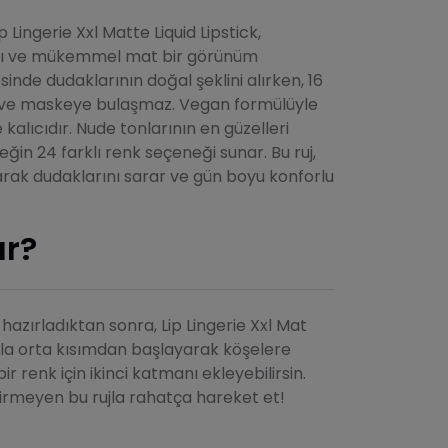
Lingerie Xxl Matte Liquid Lipstick,
ıcı ve mükemmel mat bir görünüm
esinde dudaklarının doğal şeklini alırken, 16
r ve maskeye bulaşmaz. Vegan formülüyle
 kalıcıdır. Nude tonlarının en güzelleri
in 24 farklı renk seçeneği sunar. Bu ruj,
ak dudaklarını sarar ve gün boyu konforlu
ır?
 hazırladıktan sonra, Lip Lingerie Xxl Mat
ıyla orta kısımdan başlayarak köşelere
 renk için ikinci katmanı ekleyebilirsin.
rmeyen bu rujla rahatça hareket et!