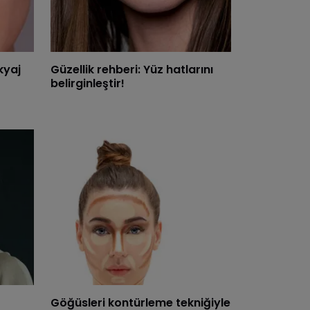
kyaj
Güzellik rehberi: Yüz hatlarını
belirginleştir!
Göğüsleri kontürleme tekniğiyle