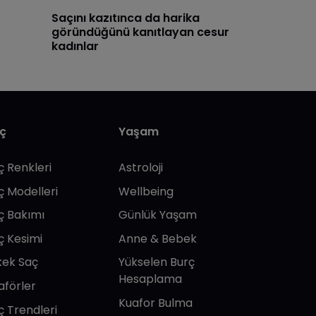
​Saçını kazıtınca da harika
göründüğünü kanıtlayan cesur
kadınlar
ç
Yaşam
ç Renkleri
Astroloji
ç Modelleri
Wellbeing
ç Bakımı
Günlük Yaşam
ç Kesimi
Anne & Bebek
kek Saç
Yükselen Burç
Hesaplama
aförler
Kuafor Bulma
ç Trendleri