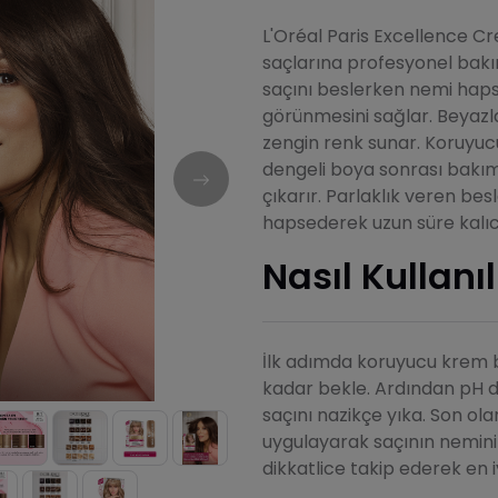
L'Oréal Paris Excellence Cre
saçlarına profesyonel bakım
saçını beslerken nemi haps
görünmesini sağlar. Beyaz
zengin renk sunar. Koruyu
dengeli boya sonrası bakım
çıkarır. Parlaklık veren bes
hapsederek uzun süre kalıcı ı
Nasıl Kullanıl
İlk adımda koruyucu krem b
kadar bekle. Ardından pH 
saçını nazikçe yıka. Son ol
uygulayarak saçının nemini ve
dikkatlice takip ederek en i