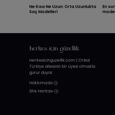
Ne Kısa Ne Uzun: Orta Uzunlukta
​En so
Saç Modelleri
model
Herkesicinguzellik.com L’Oréal
Türkiye ailesinin bir üyesi olmakla
gurur duyar.
Hakkımızda
Site Haritası