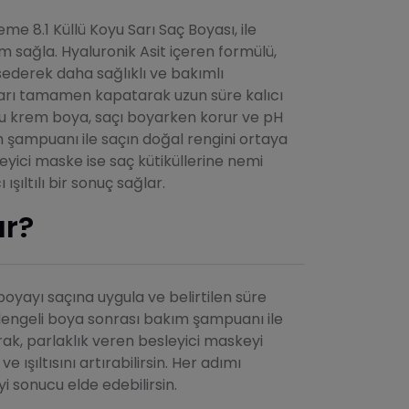
me 8.1 Küllü Koyu Sarı Saç Boyası, ile
 sağla. Hyaluronik Asit içeren formülü,
ederek daha sağlıklı ve bakımlı
ları tamamen kapatarak uzun süre kalıcı
cu krem boya, saçı boyarken korur ve pH
 şampuanı ile saçın doğal rengini ortaya
leyici maske ise saç kütiküllerine nemi
şıltılı bir sonuç sağlar.
ır?
oyayı saçına uygula ve belirtilen süre
dengeli boya sonrası bakım şampuanı ile
arak, parlaklık veren besleyici maskeyi
 ışıltısını artırabilirsin. Her adımı
yi sonucu elde edebilirsin.