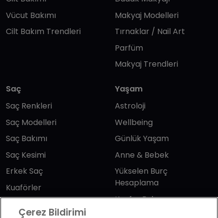
Vücut Bakımı
Makyaj Modelleri
Cilt Bakım Trendleri
Tırnaklar / Nail Art
Parfüm
Makyaj Trendleri
Saç
Yaşam
Saç Renkleri
Astroloji
Saç Modelleri
Wellbeing
Saç Bakımı
Günlük Yaşam
Saç Kesimi
Anne & Bebek
Erkek Saç
Yükselen Burç
Hesaplama
Kuaförler
Kuafor Bulma
Saç Trendleri
Çerez Bildirimi