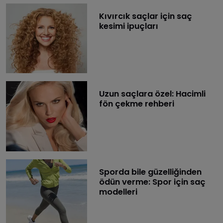
Kıvırcık saçlar için saç
kesimi ipuçları
Uzun saçlara özel: Hacimli
fön çekme rehberi
​Sporda bile güzelliğinden
ödün verme: Spor için saç
modelleri