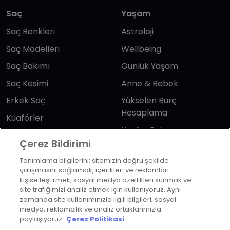
Saç
Yaşam
Saç Renkleri
Astroloji
Saç Modelleri
Wellbeing
Saç Bakımı
Günlük Yaşam
Saç Kesimi
Anne & Bebek
Erkek Saç
Yükselen Burç
Hesaplama
Kuaförler
Kuafor Bulma
Saç Trendleri
Çerez Bildirimi
Tanımlama bilgilerini; sitemizin doğru şekilde
Bizi takip edin
çalışmasını sağlamak, içerikleri ve reklamları
kişiselleştirmek, sosyal medya özellikleri sunmak ve
site trafiğimizi analiz etmek için kullanıyoruz. Aynı
zamanda site kullanımınızla ilgili bilgileri; sosyal
medya, reklamcılık ve analiz ortaklarımızla
paylaşıyoruz.
Çerez Politikasi
KVKK Politikası
Aydınlatma Metni