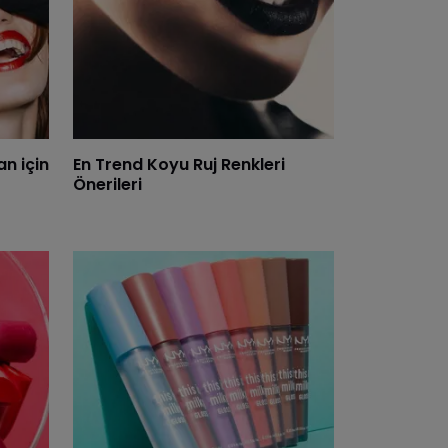
an için
En Trend Koyu Ruj Renkleri
Önerileri