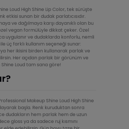
ne Loud High Shine Lip Color, tek sürüşte
etkisi sunan bir dudak parlatıcısıdır.
aya ve dağılmaya karşı dayanıklı olan bu
 özel vegan formülüyle dikkat çeker. Özel
ca uygulanır ve dudaklarda konforlu, nemli
cu ile üç farklı kullanım seçeneği sunar:
ya her ikisini birden kullanarak parlak ve
ilirsin. Her açıdan parlak bir görünüm ve
n Shine Loud tam sana göre!
ır?
 Professional Makeup Shine Loud High Shine
ygulayarak başla. Renk kuruduktan sonra
lece dudakların hem parlak hem de uzun
adece gloss ya da sadece ruj kısmını
r elde edebilirsin. Gün boyu taze bir