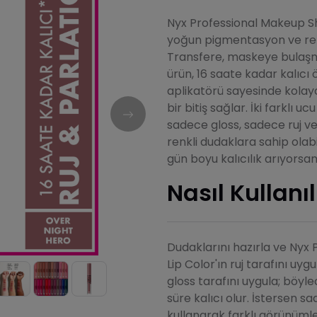
Nyx Professional Makeup Shi
yoğun pigmentasyon ve renk 
Transfere, maskeye bulaşm
ürün, 16 saate kadar kalıcı
aplikatörü sayesinde kolay
bir bitiş sağlar. İki farklı u
sadece gloss, sadece ruj ve
renkli dudaklara sahip olab
gün boyu kalıcılık arıyorsa
Nasıl Kullanıl
Dudaklarını hazırla ve Nyx
Lip Color'ın ruj tarafını u
gloss tarafını uygula; böy
süre kalıcı olur. İstersen s
kullanarak farklı görünümle