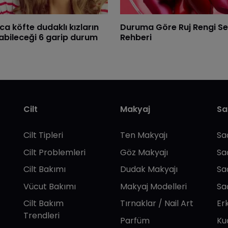
ca köfte dudaklı kızların
Duruma Göre Ruj Rengi S
abileceği 6 garip durum
Rehberi
Cilt
Makyaj
Sa
Cilt Tipleri
Ten Makyajı
Sa
Cilt Problemleri
Göz Makyajı
Sa
Cilt Bakımı
Dudak Makyajı
Sa
Vücut Bakımı
Makyaj Modelleri
Sa
Cilt Bakım
Tırnaklar / Nail Art
Er
Trendleri
Parfüm
Ku