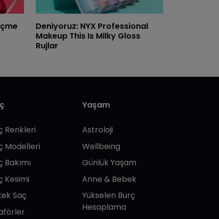
eçme
Deniyoruz: NYX Professional
Makeup This Is Milky Gloss
Rujlar
ç
Yaşam
ç Renkleri
Astroloji
ç Modelleri
Wellbeing
ç Bakımı
Günlük Yaşam
ç Kesimi
Anne & Bebek
kek Saç
Yükselen Burç
Hesaplama
aförler