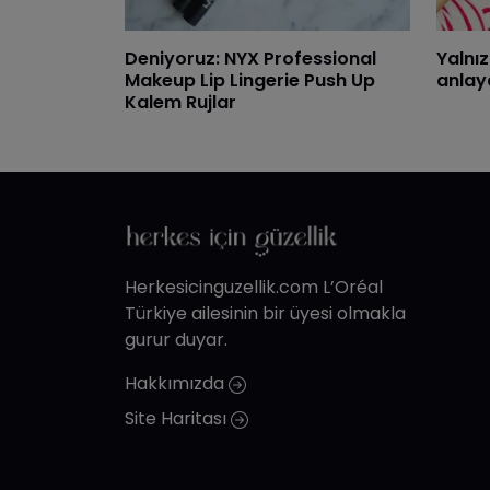
Deniyoruz: NYX Professional
Yalnız
Makeup Lip Lingerie Push Up
anlay
Kalem Rujlar
Herkesicinguzellik.com L’Oréal
Türkiye ailesinin bir üyesi olmakla
gurur duyar.
Hakkımızda
Site Haritası