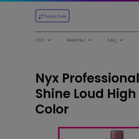
Sana Özel
CILT
MAKYAJ
SAÇ
Nyx Professiona
Shine Loud High 
Color