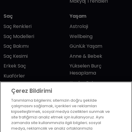
Makyaj Trendleri
Saç
Yaşam
Saç Renkleri
Astroloji
Saç Modelleri
Wellbeing
Saç Bakımı
Günlük Yaşam
Saç Kesimi
Anne & Bebek
Erkek Saç
Yükselen Burç
Hesaplama
Kuaförler
Kuafor Bulma
Saç Trendleri
Çerez Bildirimi
Tanımlama bilgilerini; sitemizin doğru şekilde
Bizi takip edin
çalışmasını sağlamak, içerikleri ve reklamları
kişiselleştirmek, sosyal medya özellikleri sunmak ve
site trafiğimizi analiz etmek için kullanıyoruz. Aynı
zamanda site kullanımınızla ilgili bilgileri; sosyal
medya, reklamcılık ve analiz ortaklarımızla