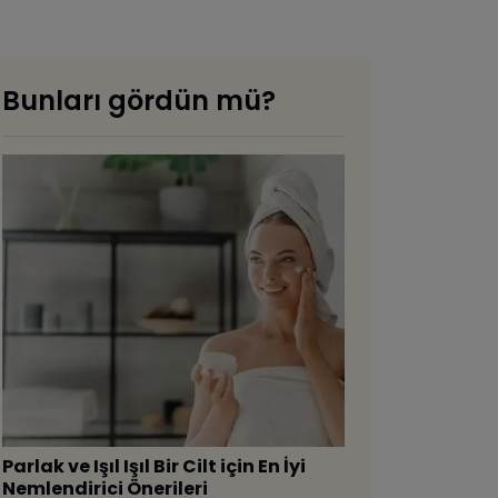
Bunları gördün mü?
Parlak ve Işıl Işıl Bir Cilt için En İyi
Nemlendirici Önerileri