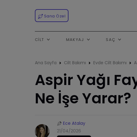
Sana Özel
CILT
MAKYAJ
SAÇ
Ana Sayfa
Cilt Bakımı
Evde Cilt Bakımı
A
Aspir Yağı Fa
Ne İşe Yarar?
Ece Atalay
21/04/2026