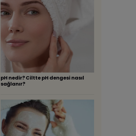
pH nedir? Ciltte pH dengesi nasıl
sağlanır?