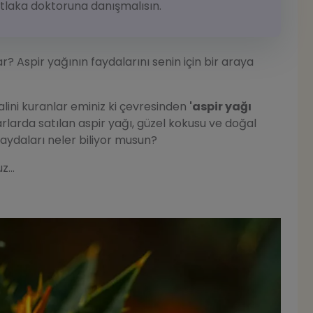
laka doktoruna danışmalısın.
r? Aspir yağının faydalarını senin için bir araya
yalini kuranlar eminiz ki çevresinden
'aspir yağı
tarlarda satılan aspir yağı, güzel kokusu ve doğal
ı faydaları neler biliyor musun?
z...