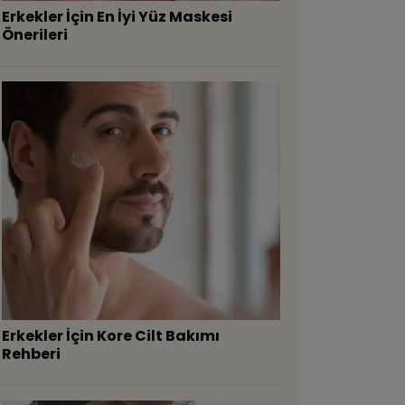
Erkekler İçin En İyi Yüz Maskesi
Önerileri
Erkekler İçin Kore Cilt Bakımı
Rehberi