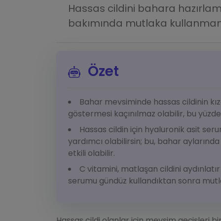
Hassas cildini bahara hazırlam
bakımında mutlaka kullanman g
Özet
Bahar mevsiminde hassas cildinin kız
göstermesi kaçınılmaz olabilir, bu yüz
Hassas cildin için hyaluronik asit se
yardımcı olabilirsin; bu, bahar aylarında
etkili olabilir.
C vitamini, matlaşan cildini aydınlatı
serumu gündüz kullandıktan sonra mutl
Hassas cildi olanlar için mevsim geçişleri bi