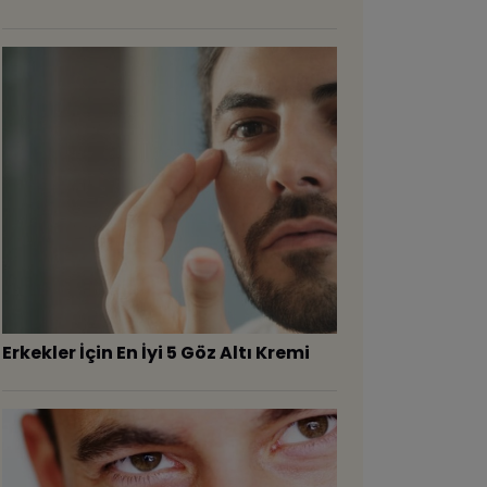
Erkekler İçin En İyi 5 Göz Altı Kremi