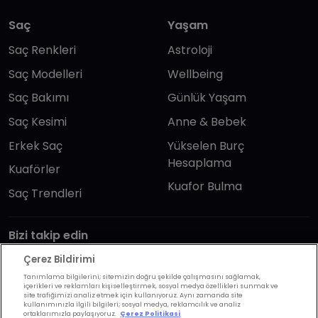
Saç
Yaşam
Saç Renkleri
Astroloji
Saç Modelleri
Wellbeing
Saç Bakımı
Günlük Yaşam
Saç Kesimi
Anne & Bebek
Erkek Saç
Yükselen Burç
Hesaplama
Kuaförler
Kuafor Bulma
Saç Trendleri
Bizi takip edin
Çerez Bildirimi
Tanımlama bilgilerini; sitemizin doğru şekilde çalışmasını sağlamak,
içerikleri ve reklamları kişiselleştirmek, sosyal medya özellikleri sunmak ve
site trafiğimizi analiz etmek için kullanıyoruz. Aynı zamanda site
kullanımınızla ilgili bilgileri; sosyal medya, reklamcılık ve analiz
ortaklarımızla paylaşıyoruz.
Çerez Politikasi