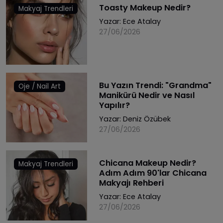
Toasty Makeup Nedir?
Makyaj Trendleri
Yazar:
Ece Atalay
27/06/2026
Bu Yazın Trendi: "Grandma"
Oje / Nail Art
Manikürü Nedir ve Nasıl
Yapılır?
Yazar:
Deniz Özübek
27/06/2026
Chicana Makeup Nedir?
Makyaj Trendleri
Adım Adım 90'lar Chicana
Makyajı Rehberi
Yazar:
Ece Atalay
27/06/2026