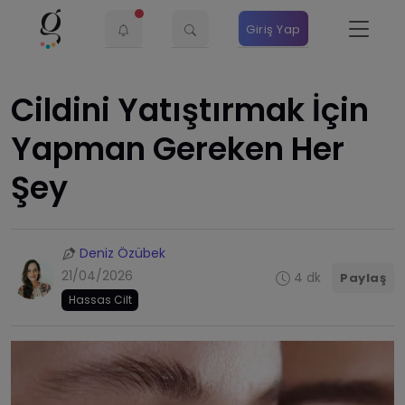
Giriş Yap
Cildini Yatıştırmak İçin
Yapman Gereken Her
Şey
Deniz Özübek
21/04/2026
4 dk
Paylaş
Hassas Cilt