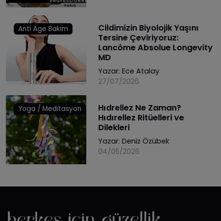
Cildimizin Biyolojik Yaşını
Anti Age Bakım
Tersine Çeviriyoruz:
Lancôme Absolue Longevity
MD
Yazar:
Ece Atalay
27/07/2026
Hıdrellez Ne Zaman?
Yoga / Meditasyon
Hıdırellez Ritüelleri ve
Dilekleri
Yazar:
Deniz Özübek
04/05/2026