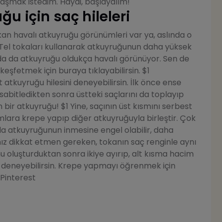
aşmak istedim. Haydi, başlayalım!
u için saç hileleri
kan havalı atkuyruğu görünümleri var ya, aslında o
. Tel tokaları kullanarak atkuyruğunun daha yüksek
rda da atkuyruğu oldukça havalı görünüyor. Sen de
eşfetmek için buraya tıklayabilirsin. $1
atkuyruğu hilesini deneyebilirsin. İlk önce ense
 sabitledikten sonra üstteki saçlarını da toplayıp
n bir atkuyruğu! $1 Yine, saçının üst kısmını serbest
ımlara krepe yapıp diğer atkuyruğuyla birleştir. Çok
yla atkuyruğunun inmesine engel olabilir, daha
nız dikkat etmen gereken, tokanın saç renginle aynı
 oluşturduktan sonra ikiye ayırıp, alt kısma hacim
 deneyebilirsin. Krepe yapmayı öğrenmek için
 Pinterest