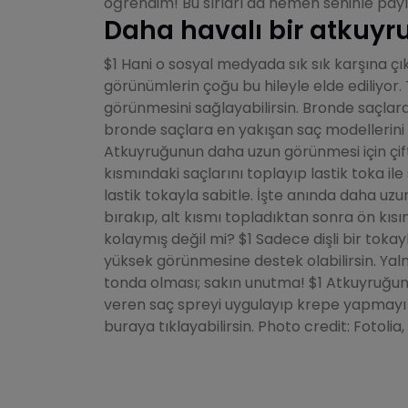
öğrendim! Bu sırları da hemen seninle payl
Daha havalı bir atkuyruğ
$1 Hani o sosyal medyada sık sık karşına çı
görünümlerin çoğu bu hileyle elde ediliyor
görünmesini sağlayabilirsin. Bronde saçla
bronde saçlara en yakışan saç modellerini k
Atkuyruğunun daha uzun görünmesi için çift 
kısmındaki saçlarını toplayıp lastik toka ile
lastik tokayla sabitle. İşte anında daha uzu
bırakıp, alt kısmı topladıktan sonra ön kıs
kolaymış değil mi? $1 Sadece dişli bir toka
yüksek görünmesine destek olabilirsin. Yal
tonda olması; sakın unutma! $1 Atkuyruğunu
veren saç spreyi uygulayıp krepe yapmayı
buraya tıklayabilirsin. Photo credit: Fotolia,