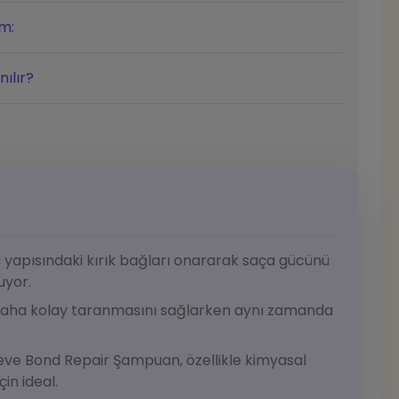
ım:
nılır?
aç yapısındaki kırık bağları onararak saça gücünü
uyor.
n daha kolay taranmasını sağlarken aynı zamanda
seve Bond Repair Şampuan, özellikle kimyasal
in ideal.