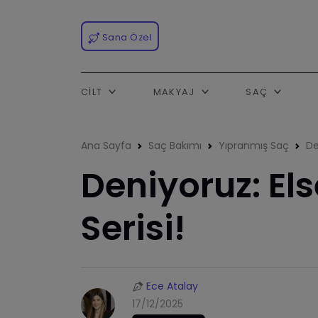
Sana Özel
CILT
MAKYAJ
SAÇ
Ana Sayfa
Saç Bakımı
Yıpranmış Saç
De
Deniyoruz: El
Serisi!
Ece Atalay
17/12/2025