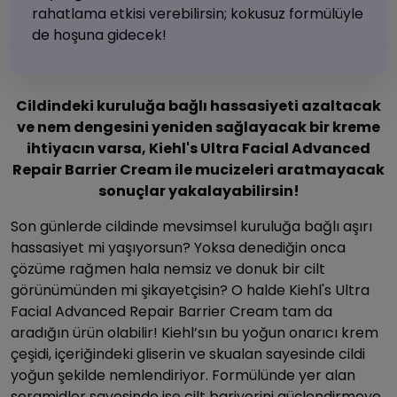
rahatlama etkisi verebilirsin; kokusuz formülüyle
de hoşuna gidecek!
Cildindeki kuruluğa bağlı hassasiyeti azaltacak
ve nem dengesini yeniden sağlayacak bir kreme
ihtiyacın varsa, Kiehl's Ultra Facial Advanced
Repair Barrier Cream ile mucizeleri aratmayacak
sonuçlar yakalayabilirsin!
Son günlerde cildinde mevsimsel kuruluğa bağlı aşırı
hassasiyet mi yaşıyorsun? Yoksa denediğin onca
çözüme rağmen hala nemsiz ve donuk bir cilt
görünümünden mi şikayetçisin? O halde Kiehl's Ultra
Facial Advanced Repair Barrier Cream tam da
aradığın ürün olabilir! Kiehl’sın bu yoğun onarıcı krem
çeşidi, içeriğindeki gliserin ve skualan sayesinde cildi
yoğun şekilde nemlendiriyor. Formülünde yer alan
seramidler sayesinde ise cilt bariyerini güçlendirmeye