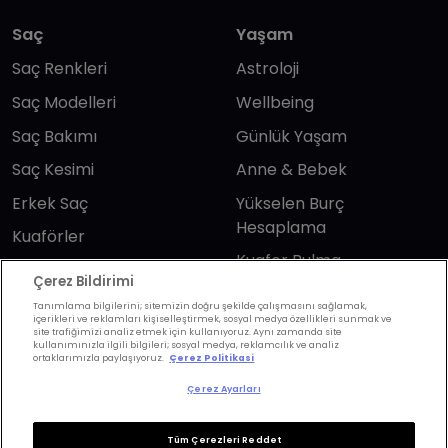
Saç
Yaşam
Saç Renkleri
Astroloji
Saç Modelleri
Wellbeing
Saç Bakımı
Günlük Yaşam
Saç Kesimi
Anne & Bebek
Erkek Saç
Yükselen Burç
Hesaplama
Kuaförler
Kuafor Bulma
Saç Trendleri
Çerez Bildirimi
Tanımlama bilgilerini; sitemizin doğru şekilde çalışmasını sağlamak,
içerikleri ve reklamları kişiselleştirmek, sosyal medya özellikleri sunmak ve
Bizi takip edin
site trafiğimizi analiz etmek için kullanıyoruz. Aynı zamanda site
kullanımınızla ilgili bilgileri; sosyal medya, reklamcılık ve analiz
ortaklarımızla paylaşıyoruz.
Çerez Politikasi
Çerez Ayarları
Tüm Çerezleri Reddet