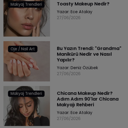
Toasty Makeup Nedir?
Makyaj Trendleri
Yazar:
Ece Atalay
27/06/2026
Bu Yazın Trendi: "Grandma"
Oje / Nail Art
Manikürü Nedir ve Nasıl
Yapılır?
Yazar:
Deniz Özübek
27/06/2026
Chicana Makeup Nedir?
Makyaj Trendleri
Adım Adım 90'lar Chicana
Makyajı Rehberi
Yazar:
Ece Atalay
27/06/2026