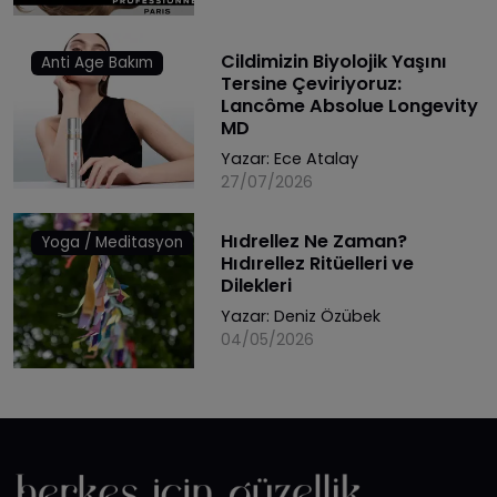
Cildimizin Biyolojik Yaşını
Anti Age Bakım
Tersine Çeviriyoruz:
Lancôme Absolue Longevity
MD
Yazar:
Ece Atalay
27/07/2026
Hıdrellez Ne Zaman?
Yoga / Meditasyon
Hıdırellez Ritüelleri ve
Dilekleri
Yazar:
Deniz Özübek
04/05/2026