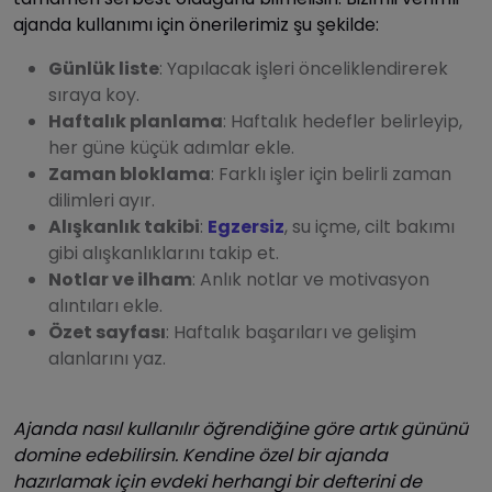
ajanda kullanımı için önerilerimiz şu şekilde:
Günlük liste
: Yapılacak işleri önceliklendirerek
sıraya koy.
Haftalık planlama
: Haftalık hedefler belirleyip,
her güne küçük adımlar ekle.
Zaman bloklama
: Farklı işler için belirli zaman
dilimleri ayır.
Alışkanlık takibi
:
Egzersiz
, su içme, cilt bakımı
gibi alışkanlıklarını takip et.
Notlar ve ilham
: Anlık notlar ve motivasyon
alıntıları ekle.
Özet sayfası
: Haftalık başarıları ve gelişim
alanlarını yaz.
Ajanda nasıl kullanılır öğrendiğine göre artık gününü
domine edebilirsin. Kendine özel bir ajanda
hazırlamak için evdeki herhangi bir defterini de