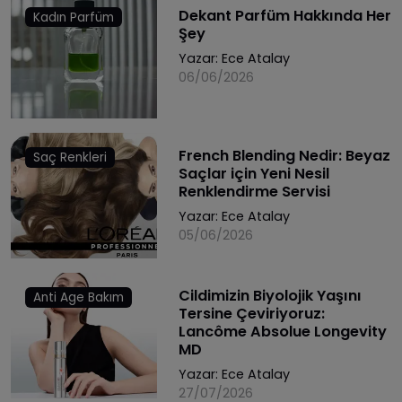
Dekant Parfüm Hakkında Her
Kadın Parfüm
Şey
Yazar:
Ece Atalay
06/06/2026
French Blending Nedir: Beyaz
Saç Renkleri
Saçlar için Yeni Nesil
Renklendirme Servisi
Yazar:
Ece Atalay
05/06/2026
Cildimizin Biyolojik Yaşını
Anti Age Bakım
Tersine Çeviriyoruz:
Lancôme Absolue Longevity
MD
Yazar:
Ece Atalay
27/07/2026