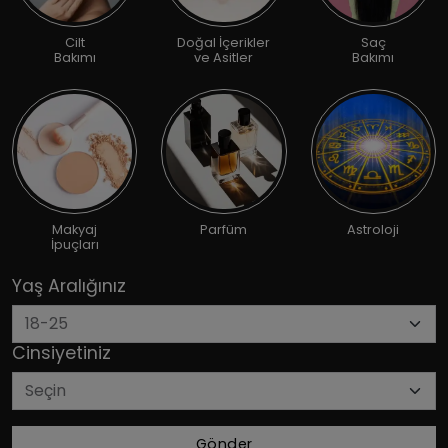
Cilt
Doğal İçerikler
Saç
Bakımı
ve Asitler
Bakımı
Makyaj
Parfüm
Astroloji
İpuçları
Yaş Aralığınız
Cinsiyetiniz
Gönder