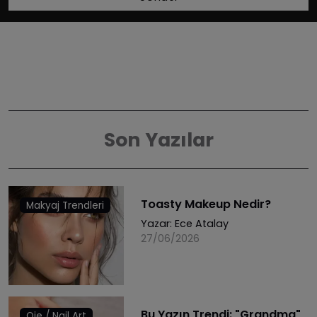
Son Yazılar
Toasty Makeup Nedir?
Makyaj Trendleri
Yazar:
Ece Atalay
27/06/2026
Bu Yazın Trendi: "Grandma"
Oje / Nail Art