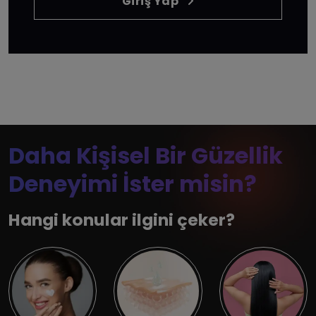
Giriş Yap
Daha Kişisel Bir Güzellik
Deneyimi İster misin?
Hangi konular ilgini çeker?