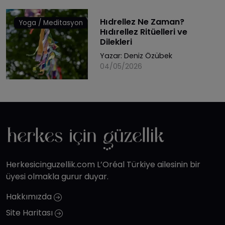
Hıdrellez Ne Zaman?
Yoga / Meditasyon
Hıdırellez Ritüelleri ve
Dilekleri
Yazar:
Deniz Özübek
04/05/2026
Herkesicinguzellik.com L’Oréal Türkiye ailesinin bir
üyesi olmakla gurur duyar.
Hakkımızda
Site Haritası