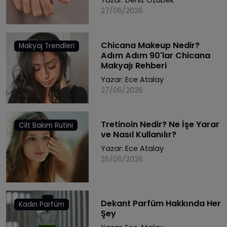
Yazar:
Deniz Özübek
27/06/2026
Chicana Makeup Nedir?
Makyaj Trendleri
Adım Adım 90'lar Chicana
Makyajı Rehberi
Yazar:
Ece Atalay
27/06/2026
Tretinoin Nedir? Ne İşe Yarar
Cilt Bakım Rutini
ve Nasıl Kullanılır?
Yazar:
Ece Atalay
26/06/2026
Dekant Parfüm Hakkında Her
Kadın Parfüm
Şey