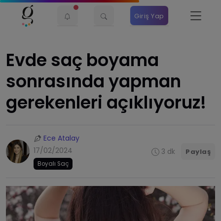
Giriş Yap
Evde saç boyama
sonrasında yapman
gerekenleri açıklıyoruz!
Ece Atalay
17/02/2024
3 dk
Paylaş
Boyalı Saç