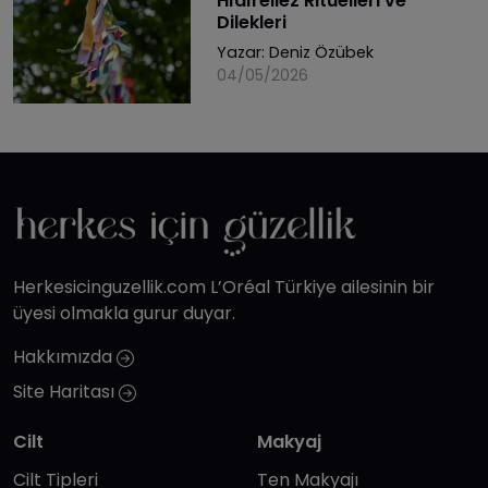
Hıdırellez Ritüelleri ve
Dilekleri
Yazar:
Deniz Özübek
04/05/2026
Herkesicinguzellik.com L’Oréal Türkiye ailesinin bir
üyesi olmakla gurur duyar.
Hakkımızda
Site Haritası
Cilt
Makyaj
Cilt Tipleri
Ten Makyajı