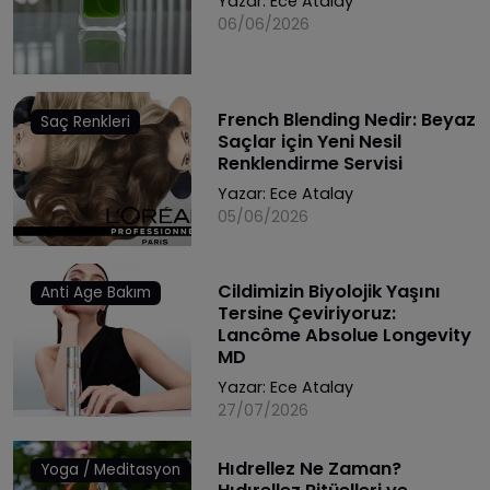
Yazar:
Ece Atalay
06/06/2026
French Blending Nedir: Beyaz
Saç Renkleri
Saçlar için Yeni Nesil
Renklendirme Servisi
Yazar:
Ece Atalay
05/06/2026
Cildimizin Biyolojik Yaşını
Anti Age Bakım
Tersine Çeviriyoruz:
Lancôme Absolue Longevity
MD
Yazar:
Ece Atalay
27/07/2026
Hıdrellez Ne Zaman?
Yoga / Meditasyon