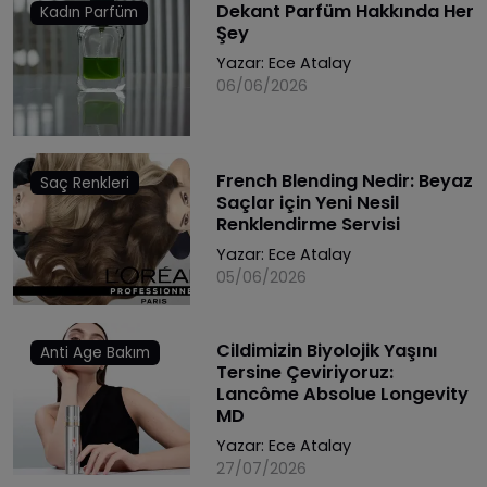
Dekant Parfüm Hakkında Her
Kadın Parfüm
Şey
Yazar:
Ece Atalay
06/06/2026
French Blending Nedir: Beyaz
Saç Renkleri
Saçlar için Yeni Nesil
Renklendirme Servisi
Yazar:
Ece Atalay
05/06/2026
Cildimizin Biyolojik Yaşını
Anti Age Bakım
Tersine Çeviriyoruz:
Lancôme Absolue Longevity
MD
Yazar:
Ece Atalay
27/07/2026