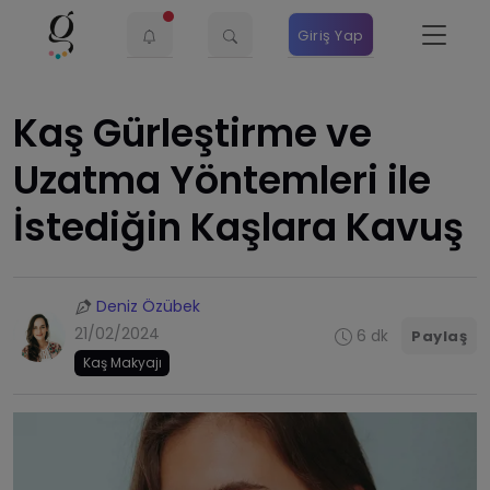
Giriş Yap
Kaş Gürleştirme ve
Uzatma Yöntemleri ile
İstediğin Kaşlara Kavuş
Deniz Özübek
21/02/2024
6 dk
Paylaş
Kaş Makyajı