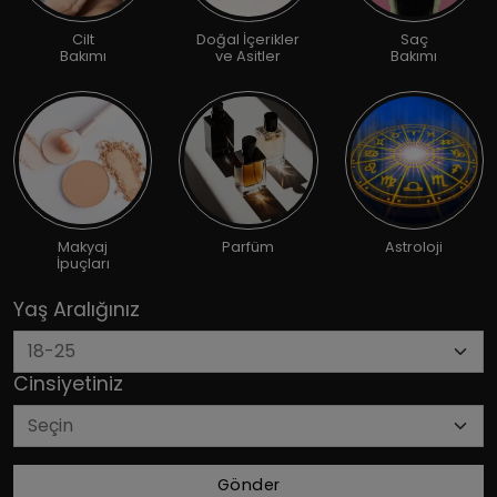
Cilt
Doğal İçerikler
Saç
Bakımı
ve Asitler
Bakımı
Makyaj
Parfüm
Astroloji
İpuçları
Yaş Aralığınız
Cinsiyetiniz
Gönder