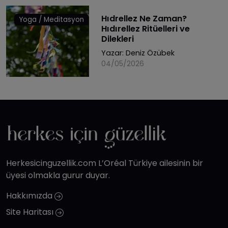
Hıdrellez Ne Zaman?
Yoga / Meditasyon
Hıdırellez Ritüelleri ve
Dilekleri
Yazar:
Deniz Özübek
04/05/2026
Herkesicinguzellik.com L’Oréal Türkiye ailesinin bir
üyesi olmakla gurur duyar.
Hakkımızda
Site Haritası