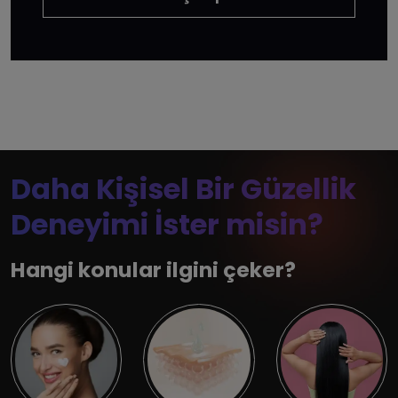
Daha Kişisel Bir Güzellik
Deneyimi İster misin?
Hangi konular ilgini çeker?