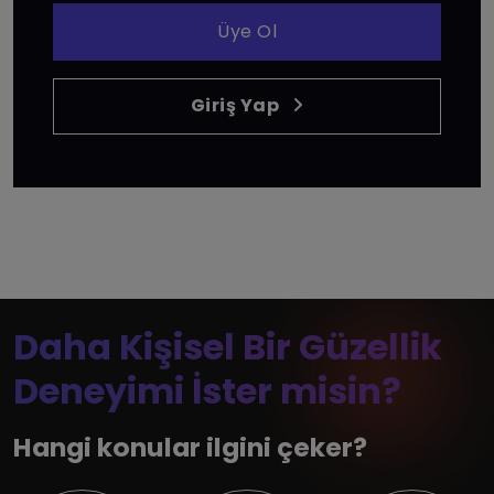
Üye Ol
Giriş Yap
Daha Kişisel Bir Güzellik
Deneyimi İster misin?
Hangi konular ilgini çeker?