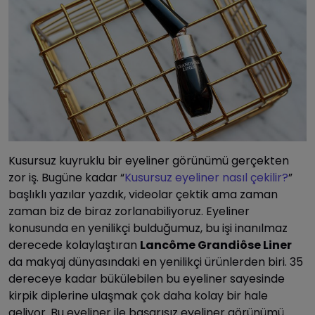
Kusursuz kuyruklu bir eyeliner görünümü gerçekten
zor iş. Bugüne kadar “
Kusursuz eyeliner nasıl çekilir?
”
başlıklı yazılar yazdık, videolar çektik ama zaman
zaman biz de biraz zorlanabiliyoruz. Eyeliner
konusunda en yenilikçi bulduğumuz, bu işi inanılmaz
derecede kolaylaştıran
Lancôme Grandiôse Liner
da makyaj dünyasındaki en yenilikçi ürünlerden biri. 35
dereceye kadar bükülebilen bu eyeliner sayesinde
kirpik diplerine ulaşmak çok daha kolay bir hale
geliyor. Bu eyeliner ile başarısız eyeliner görünümü