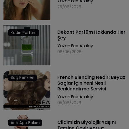
Yazar:
Ece Atalay
26/06/2026
Dekant Parfüm Hakkında Her
Kadın Parfüm
Şey
Yazar:
Ece Atalay
06/06/2026
French Blending Nedir: Beyaz
Saç Renkleri
Saçlar için Yeni Nesil
Renklendirme Servisi
Yazar:
Ece Atalay
05/06/2026
Cildimizin Biyolojik Yaşını
Anti Age Bakım
Tersine Çeviriyoruz: