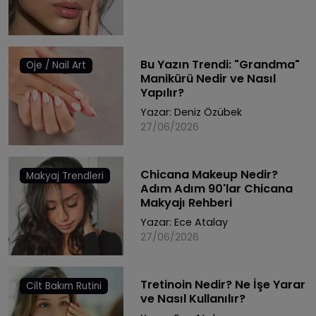
Bu Yazın Trendi: "Grandma"
Oje / Nail Art
Manikürü Nedir ve Nasıl
Yapılır?
Yazar:
Deniz Özübek
27/06/2026
Chicana Makeup Nedir?
Makyaj Trendleri
Adım Adım 90'lar Chicana
Makyajı Rehberi
Yazar:
Ece Atalay
27/06/2026
Tretinoin Nedir? Ne İşe Yarar
Cilt Bakım Rutini
ve Nasıl Kullanılır?