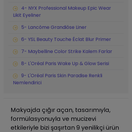
4- NYX Professional Makeup Epic Wear
Likit Eyeliner
5- Lancôme Grandiôse Liner
6- YSL Beauty Touche Éclat Blur Primer
7- Maybelline Color Strike Kalem Farlar
8- L'Oréal Paris Wake Up & Glow Serisi
9- L'Oréal Paris Skin Paradise Renkli
Nemlendirici
Makyajda çığır açan, tasarımıyla,
formülasyonuyla ve mucizevi
etkileriyle bizi şaşırtan 9 yenilikçi ürün