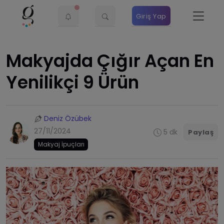
Giriş Yap
Makyajda Çığır Açan En
Yenilikçi 9 Ürün
Deniz Özübek
27/11/2024
5 dk
Paylaş
Makyaj İpuçları