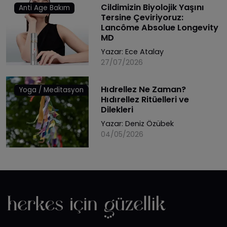
Cildimizin Biyolojik Yaşını
Anti Age Bakım
Tersine Çeviriyoruz:
Lancôme Absolue Longevity
MD
Yazar:
Ece Atalay
27/07/2026
Hıdrellez Ne Zaman?
Yoga / Meditasyon
Hıdırellez Ritüelleri ve
Dilekleri
Yazar:
Deniz Özübek
04/05/2026