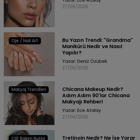
Yazar:
Ece Atalay
27/06/2026
Bu Yazın Trendi: "Grandma"
Oje / Nail Art
Manikürü Nedir ve Nasıl
Yapılır?
Yazar:
Deniz Özübek
27/06/2026
Chicana Makeup Nedir?
Makyaj Trendleri
Adım Adım 90'lar Chicana
Makyajı Rehberi
Yazar:
Ece Atalay
27/06/2026
Tretinoin Nedir? Ne İşe Yarar
Cilt Bakım Rutini