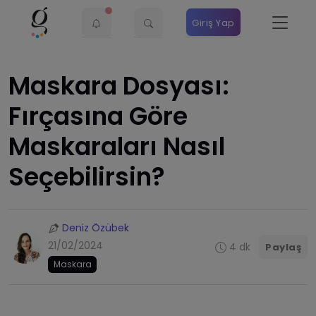
Giriş Yap
Maskara Dosyası:
Fırçasına Göre
Maskaraları Nasıl
Seçebilirsin?
Deniz Özübek
21/02/2024
4 dk
Paylaş
Maskara