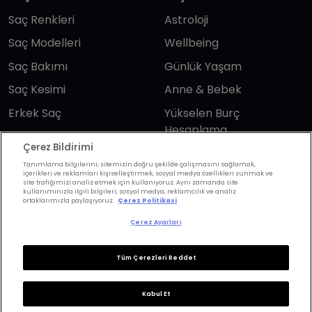
Saç Renkleri
Astroloji
Saç Modelleri
Wellbeing
Saç Bakımı
Günlük Yaşam
Saç Kesimi
Anne & Bebek
Erkek Saç
Yükselen Burç
Hesaplama
Kuaförler
Çerez Bildirimi
Kuafor Bulma
Saç Trendleri
Tanımlama bilgilerini; sitemizin doğru şekilde çalışmasını sağlamak,
içerikleri ve reklamları kişiselleştirmek, sosyal medya özellikleri sunmak ve
site trafiğimizi analiz etmek için kullanıyoruz. Aynı zamanda site
kullanımınızla ilgili bilgileri; sosyal medya, reklamcılık ve analiz
Bizi takip edin
ortaklarımızla paylaşıyoruz.
Çerez Politikasi
Çerez Ayarları
Tüm Çerezleri Reddet
KVKK Politikası
Aydınlatma Metni
Kabul Et
KVKK Başvuru Formu
Kullanım Şart ve Koşulları