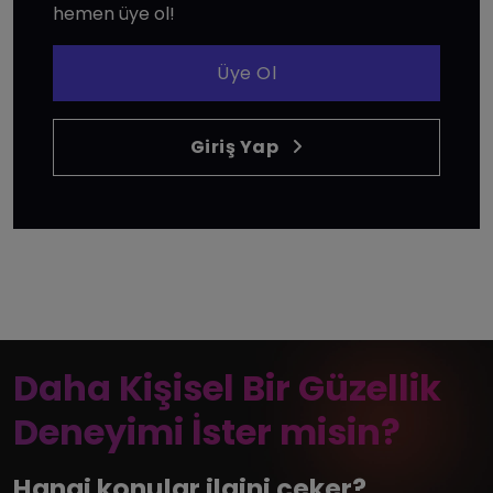
hemen üye ol!
Üye Ol
Giriş Yap
Daha Kişisel Bir Güzellik
Deneyimi İster misin?
Hangi konular ilgini çeker?