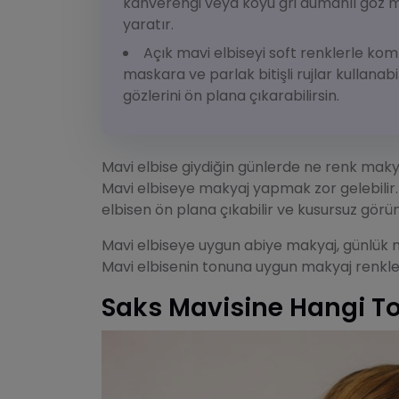
kahverengi veya koyu gri dumanlı göz 
yaratır.
Açık mavi elbiseyi soft renklerle ko
maskara ve parlak bitişli rujlar kullanab
gözlerini ön plana çıkarabilirsin.
Mavi elbise giydiğin günlerde ne renk mak
Mavi elbiseye makyaj yapmak zor gelebilir.
elbisen ön plana çıkabilir ve kusursuz görüne
Mavi elbiseye uygun abiye makyaj, günlük m
Mavi elbisenin tonuna uygun makyaj renkle
Saks Mavisine Hangi T