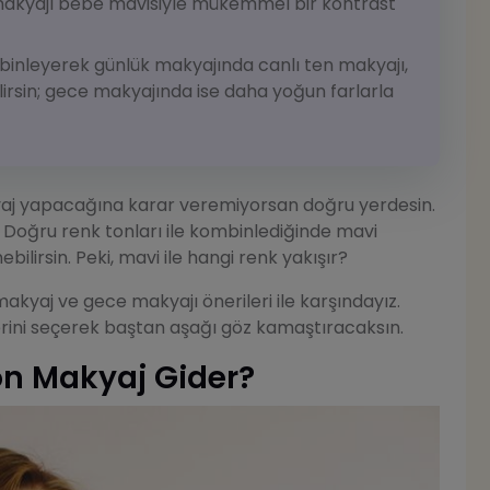
makyajı bebe mavisiyle mükemmel bir kontrast
mbinleyerek günlük makyajında canlı ten makyajı,
ilirsin; gece makyajında ise daha yoğun farlarla
yaj yapacağına karar veremiyorsan doğru yerdesin.
 Doğru renk tonları ile kombinlediğinde mavi
bilirsin. Peki, mavi ile hangi renk yakışır?
akyaj ve gece makyajı önerileri ile karşındayız.
rini seçerek baştan aşağı göz kamaştıracaksın.
on Makyaj Gider?