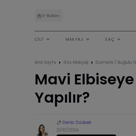
E-Bülten
CILT
MAKYAJ
SAÇ
Ana Sayfa
Göz Makyajı
Dumanlı / Buğulu G
Mavi Elbisey
Yapılır?
Deniz Özübek
21/10/2024