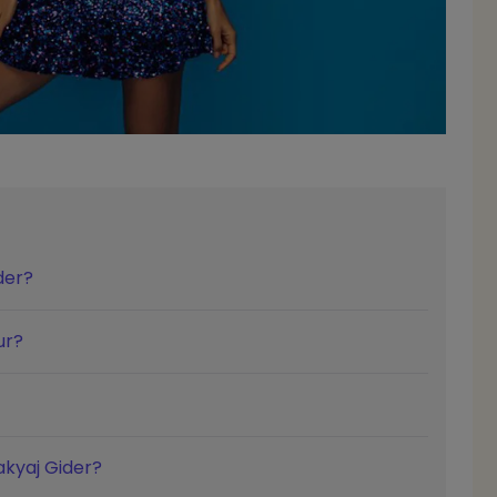
der?
ur?
akyaj Gider?