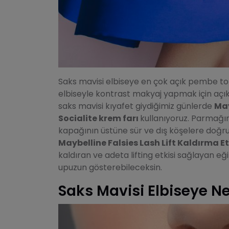
Saks mavisi elbiseye en çok açık pembe ton
elbiseyle kontrast makyaj yapmak için açık to
saks mavisi kıyafet giydiğimiz günlerde
May
Socialite krem farı
kullanıyoruz. Parmağın
kapağının üstüne sür ve dış köşelere doğru
Maybelline Falsies Lash Lift Kaldırma E
kaldıran ve adeta lifting etkisi sağlayan eği
upuzun gösterebileceksin.
Saks Mavisi Elbiseye Ne