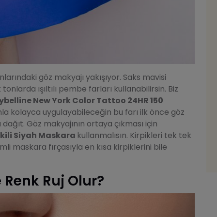
larındaki göz makyajı yakışıyor. Saks mavisi
nlarda ışıltılı pembe farları kullanabilirsin. Biz
belline New York
C
olor Tattoo 24HR 150
la kolayca uygulayabileceğin bu farı ilk önce göz
 dağıt. Göz makyajının ortaya çıkması için
tkili Siyah Maskara
kullanmalısın. Kirpikleri tek tek
mli maskara fırçasıyla en kısa kirpiklerini bile
 Renk Ruj Olur?