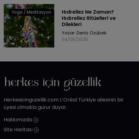
Hıdrellez Ne Zaman?
Yoga / Meditasyon
Hıdırellez Ritüelleri ve
Dilekleri
Yazar:
Deniz Özübek
04/05/2026
Herkesicinguzellik.com L’Oréal Türkiye ailesinin bir
üyesi olmakla gurur duyar.
Hakkımızda
Site Haritası