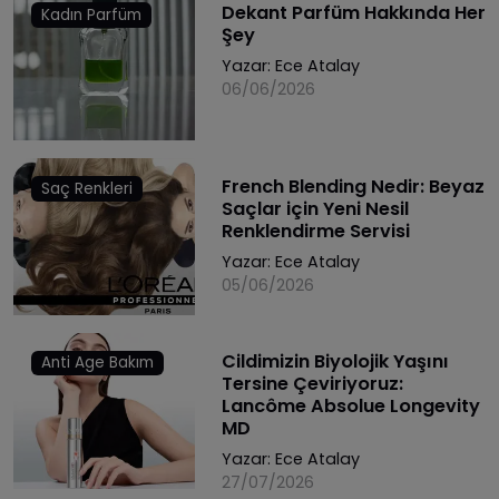
Dekant Parfüm Hakkında Her
Kadın Parfüm
Şey
Yazar:
Ece Atalay
06/06/2026
French Blending Nedir: Beyaz
Saç Renkleri
Saçlar için Yeni Nesil
Renklendirme Servisi
Yazar:
Ece Atalay
05/06/2026
Cildimizin Biyolojik Yaşını
Anti Age Bakım
Tersine Çeviriyoruz:
Lancôme Absolue Longevity
MD
Yazar:
Ece Atalay
27/07/2026