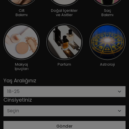
Cilt
Doğal İçerikler
Saç
Bakımı
ve Asitler
Bakımı
Makyaj
Parfüm
Astroloji
İpuçları
Yaş Aralığınız
Cinsiyetiniz
Gönder