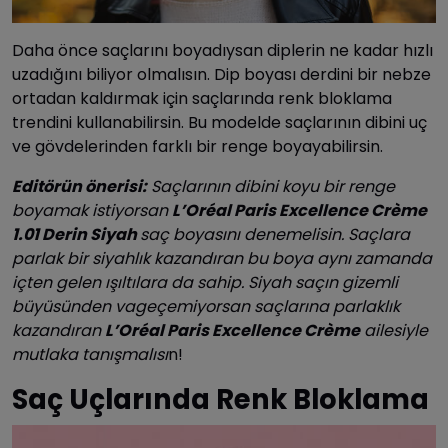
Daha önce saçlarını boyadıysan diplerin ne kadar hızlı
uzadığını biliyor olmalısın. Dip boyası derdini bir nebze
ortadan kaldırmak için saçlarında renk bloklama
trendini kullanabilirsin. Bu modelde saçlarının dibini uç
ve gövdelerinden farklı bir renge boyayabilirsin.
Editörün önerisi:
Saçlarının dibini koyu bir renge
boyamak istiyorsan
L’Oréal Paris Excellence Crème
1.01 Derin Siyah
saç boyasını denemelisin. Saçlara
parlak bir siyahlık kazandıran bu boya aynı zamanda
içten gelen ışıltılara da sahip. Siyah saçın gizemli
büyüsünden vageçemiyorsan saçlarına parlaklık
kazandıran
L’Oréal Paris Excellence Crème
ailesiyle
mutlaka tanışmalısı
n!
Saç Uçlarında Renk Bloklama