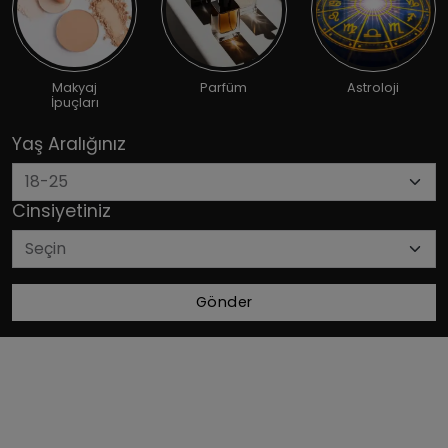
Makyaj
Parfüm
Astroloji
İpuçları
Yaş Aralığınız
Cinsiyetiniz
Gönder