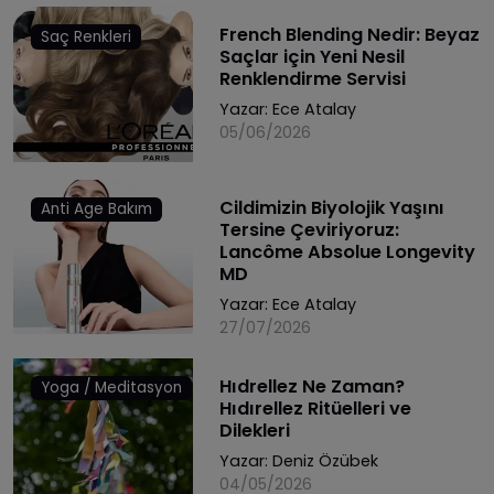
French Blending Nedir: Beyaz
Saç Renkleri
Saçlar için Yeni Nesil
Renklendirme Servisi
Yazar:
Ece Atalay
05/06/2026
Cildimizin Biyolojik Yaşını
Anti Age Bakım
Tersine Çeviriyoruz:
Lancôme Absolue Longevity
MD
Yazar:
Ece Atalay
27/07/2026
Hıdrellez Ne Zaman?
Yoga / Meditasyon
Hıdırellez Ritüelleri ve
Dilekleri
Yazar:
Deniz Özübek
04/05/2026