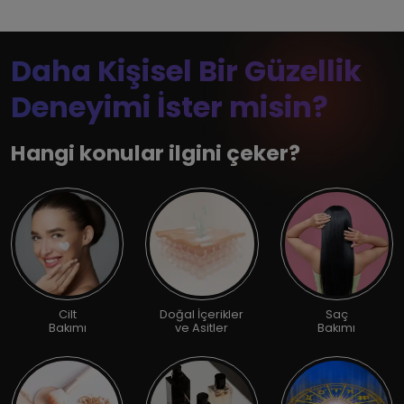
Daha Kişisel Bir Güzellik
Deneyimi İster misin?
Hangi konular ilgini çeker?
Cilt
Doğal İçerikler
Saç
Bakımı
ve Asitler
Bakımı