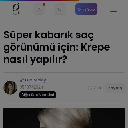
Giriş Yap
​Süper kabarık saç
görünümü için: Krepe
nasıl yapılır?
Ece Atalay
05/07/2024
2 dk
Paylaş
Diğer Saç Modelleri