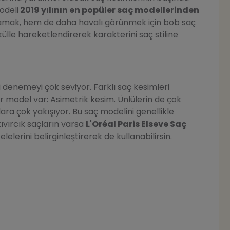
odeli
2019 yılının en popüler saç modellerinden
mak, hem de daha havalı görünmek için bob saç
külle hareketlendirerek karakterini saç stiline
i denemeyi çok seviyor. Farklı saç kesimleri
 model var: Asimetrik kesim. Ünlülerin de çok
lara çok yakışıyor. Bu saç modelini genellikle
ıvırcık saçların varsa
L'Oréal Paris Elseve Saç
elelerini belirginleştirerek de kullanabilirsin.