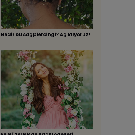
​Nedir bu saç piercingi? Açıklıyoruz!
En Güzel Nişan Saç Modelleri