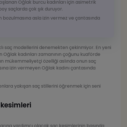
şlanan Oğlak burcu kadınları için asimetrik
 boy saçlarda çok şık duruyor.
n bozulmasına asla izin vermez ve çantasında
arklı saç modellerini denemekten çekinmiyor. En yeni
n Oğlak kadınları zamanının çoğunu kuaförde
nın mükemmeliyetçi özelliği aslında onun saç
masına izin vermeyen Oğlak kadını çantasında
lara yakışan saç stillerini öğrenmek için seni
kesimleri
alarına yardımcı olacak saç kesimlerinin başında