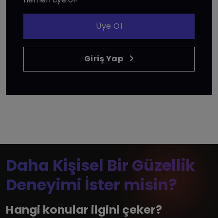
Üye Ol
Giriş Yap
Daha Kişisel Bir Güzellik
Deneyimi İster misin?
Hangi konular ilgini çeker?