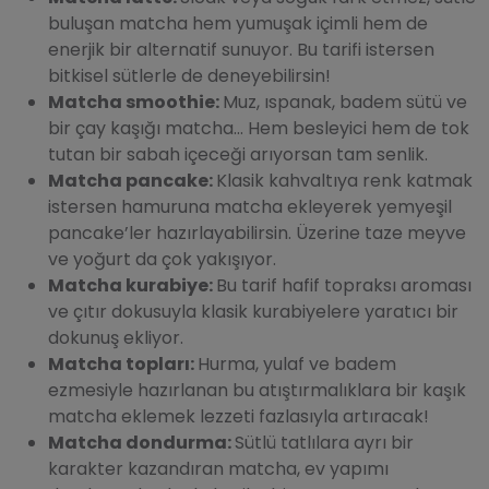
buluşan matcha hem yumuşak içimli hem de
enerjik bir alternatif sunuyor. Bu tarifi istersen
bitkisel sütlerle de deneyebilirsin!
Matcha smoothie:
Muz, ıspanak, badem sütü ve
bir çay kaşığı matcha… Hem besleyici hem de tok
tutan bir sabah içeceği arıyorsan tam senlik.
Matcha pancake:
Klasik kahvaltıya renk katmak
istersen hamuruna matcha ekleyerek yemyeşil
pancake’ler hazırlayabilirsin. Üzerine taze meyve
ve yoğurt da çok yakışıyor.
Matcha kurabiye:
Bu tarif hafif topraksı aroması
ve çıtır dokusuyla klasik kurabiyelere yaratıcı bir
dokunuş ekliyor.
Matcha topları:
Hurma, yulaf ve badem
ezmesiyle hazırlanan bu atıştırmalıklara bir kaşık
matcha eklemek lezzeti fazlasıyla artıracak!
Matcha dondurma:
Sütlü tatlılara ayrı bir
karakter kazandıran matcha, ev yapımı