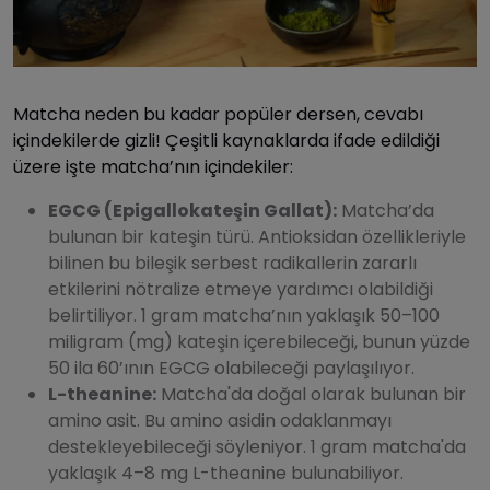
Matcha neden bu kadar popüler dersen, cevabı
içindekilerde gizli! Çeşitli kaynaklarda ifade edildiği
üzere işte matcha’nın içindekiler:
EGCG (Epigallokateşin Gallat):
Matcha’da
bulunan bir kateşin türü. Antioksidan özellikleriyle
bilinen bu bileşik serbest radikallerin zararlı
etkilerini nötralize etmeye yardımcı olabildiği
belirtiliyor. 1 gram matcha’nın yaklaşık 50–100
miligram (mg) kateşin içerebileceği, bunun yüzde
50 ila 60’ının EGCG olabileceği paylaşılıyor.
L-theanine:
Matcha'da doğal olarak bulunan bir
amino asit. Bu amino asidin odaklanmayı
destekleyebileceği söyleniyor. 1 gram matcha'da
yaklaşık 4–8 mg L-theanine bulunabiliyor.