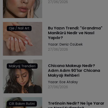
27/06/2026
Bu Yazın Trendi: "Grandma"
Oje / Nail Art
Manikürü Nedir ve Nasıl
Yapılır?
Yazar:
Deniz Özübek
27/06/2026
Chicana Makeup Nedir?
Makyaj Trendleri
Adım Adım 90'lar Chicana
Makyajı Rehberi
Yazar:
Ece Atalay
27/06/2026
Tretinoin Nedir? Ne İşe Yarar
Cilt Bakım Rutini