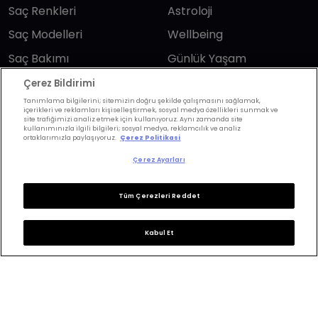
Saç Renkleri
Astroloji
Saç Modelleri
Wellbeing
Saç Bakımı
Günlük Yaşam
Saç Kesimi
Anne & Bebek
Çerez Bildirimi
Tanımlama bilgilerini; sitemizin doğru şekilde çalışmasını sağlamak,
Erkek Saç
Yükselen Burç
içerikleri ve reklamları kişiselleştirmek, sosyal medya özellikleri sunmak ve
Hesaplama
site trafiğimizi analiz etmek için kullanıyoruz. Aynı zamanda site
Kuaförler
kullanımınızla ilgili bilgileri; sosyal medya, reklamcılık ve analiz
ortaklarımızla paylaşıyoruz.
Çerez Politikasi
Kuafor Bulma
Saç Trendleri
Çerez Ayarları
Bizi takip edin
Tüm Çerezleri Reddet
Kabul Et
KVKK Politikası
Aydınlatma Metni
KVKK Başvuru Formu
Kullanım Şart ve Koşulları