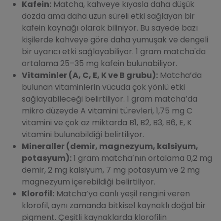
Kafein:
Matcha, kahveye kıyasla daha düşük
dozda ama daha uzun süreli etki sağlayan bir
kafein kaynağı olarak biliniyor. Bu sayede bazı
kişilerde kahveye göre daha yumuşak ve dengeli
bir uyarıcı etki sağlayabiliyor. 1 gram matcha'da
ortalama 25–35 mg kafein bulunabiliyor.
Vitaminler (A, C, E, K ve B grubu):
Matcha’da
bulunan vitaminlerin vücuda çok yönlü etki
sağlayabileceği belirtiliyor. 1 gram matcha’da
mikro düzeyde A vitamini türevleri, 1,75 mg C
vitamini ve çok az miktarda B1, B2, B3, B6, E, K
vitamini bulunabildiği belirtiliyor.
Mineraller (demir, magnezyum, kalsiyum,
potasyum):
1 gram matcha’nın ortalama 0,2 mg
demir, 2 mg kalsiyum, 7 mg potasyum ve 2 mg
magnezyum içerebildiği belirtiliyor.
Klorofil:
Matcha’ya canlı yeşil rengini veren
klorofil, aynı zamanda bitkisel kaynaklı doğal bir
pigment. Çeşitli kaynaklarda klorofilin