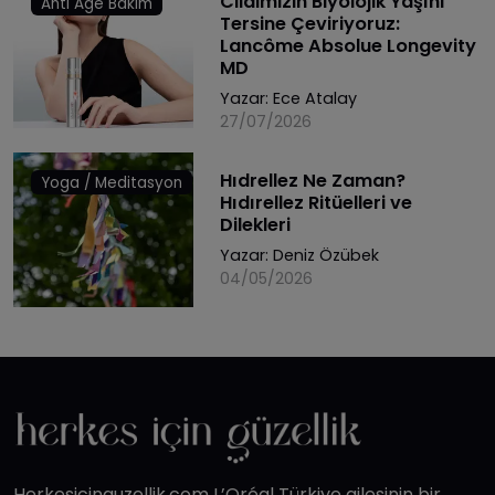
Cildimizin Biyolojik Yaşını
Anti Age Bakım
Tersine Çeviriyoruz:
Lancôme Absolue Longevity
MD
Yazar:
Ece Atalay
27/07/2026
Hıdrellez Ne Zaman?
Yoga / Meditasyon
Hıdırellez Ritüelleri ve
Dilekleri
Yazar:
Deniz Özübek
04/05/2026
Herkesicinguzellik.com L’Oréal Türkiye ailesinin bir