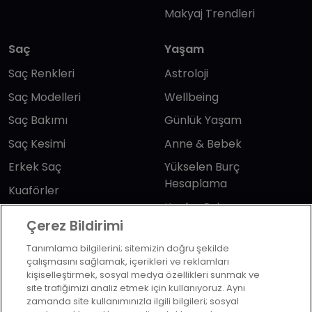
Makyaj Trendleri
Saç
Yaşam
Saç Renkleri
Astroloji
Saç Modelleri
Wellbeing
Saç Bakımı
Günlük Yaşam
Saç Kesimi
Anne & Bebek
Erkek Saç
Yükselen Burç
Hesaplama
Kuaförler
Kuafor Bulma
Saç Trendleri
Çerez Bildirimi
Tanımlama bilgilerini; sitemizin doğru şekilde
Bizi takip edin
çalışmasını sağlamak, içerikleri ve reklamları
kişiselleştirmek, sosyal medya özellikleri sunmak ve
site trafiğimizi analiz etmek için kullanıyoruz. Aynı
zamanda site kullanımınızla ilgili bilgileri; sosyal