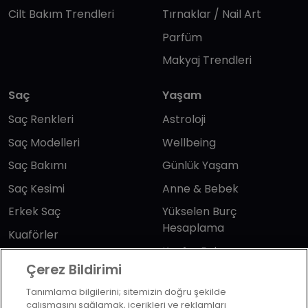
Cilt Bakım Trendleri
Tırnaklar / Nail Art
Parfüm
Makyaj Trendleri
Saç
Yaşam
Saç Renkleri
Astroloji
Saç Modelleri
Wellbeing
Saç Bakımı
Günlük Yaşam
Saç Kesimi
Anne & Bebek
Erkek Saç
Yükselen Burç
Hesaplama
Kuaförler
Kuafor Bulma
Saç Trendleri
Çerez Bildirimi
Tanımlama bilgilerini; sitemizin doğru şekilde
Bizi takip edin
çalışmasını sağlamak, içerikleri ve reklamları