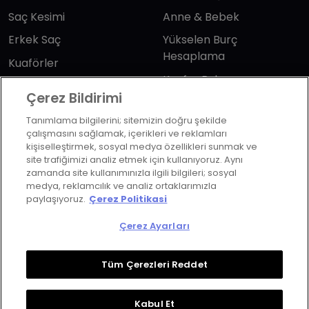
Saç Kesimi
Anne & Bebek
Erkek Saç
Yükselen Burç
Hesaplama
Kuaförler
Kuafor Bulma
Saç Trendleri
Çerez Bildirimi
Tanımlama bilgilerini; sitemizin doğru şekilde
Bizi takip edin
çalışmasını sağlamak, içerikleri ve reklamları
kişiselleştirmek, sosyal medya özellikleri sunmak ve
site trafiğimizi analiz etmek için kullanıyoruz. Aynı
zamanda site kullanımınızla ilgili bilgileri; sosyal
medya, reklamcılık ve analiz ortaklarımızla
paylaşıyoruz.
Çerez Politikasi
KVKK Politikası
Aydınlatma Metni
Çerez Ayarları
KVKK Başvuru Formu
Kullanım Şart ve Koşulları
Çerez Politikası
Çerez Ayarları
Tüm Çerezleri Reddet
Copyrights ©2026 Herkes İçin Güzellik. Design &
Kabul Et