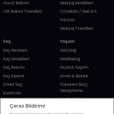
Vücut Bakımı
Makyaj Modelleri
Cilt Bakım Trendleri
Tırnaklar / Nail Art
Parfüm
Makyaj Trendleri
Saç
Yaşam
Saç Renkleri
Astroloji
Saç Modelleri
Wellbeing
Saç Bakımı
Günlük Yaşam
Saç Kesimi
Anne & Bebek
Erkek Saç
Yükselen Burç
Hesaplama
Kuaförler
Kuafor Bulma
Saç Trendleri
Çerez Bildirimi